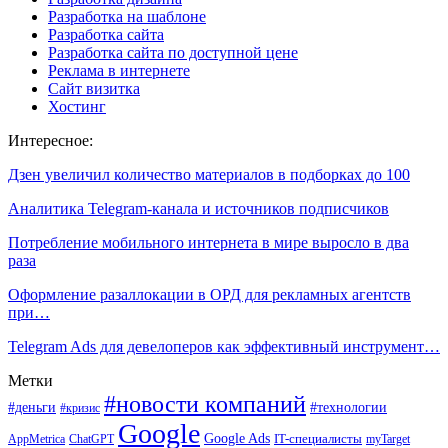
Разработка на шаблоне
Разработка сайта
Разработка сайта по доступной цене
Реклама в интернете
Сайт визитка
Хостинг
Интересное:
Дзен увеличил количество материалов в подборках до 100
Аналитика Telegram-канала и источников подписчиков
Потребление мобильного интернета в мире выросло в два
раза
Оформление разаллокации в ОРД для рекламных агентств
при…
Telegram Ads для девелоперов как эффективный инструмент…
Метки
#новости компаний
#деньги
#технологии
#кризис
Google
Google Ads
IT-специалисты
ChatGPT
AppMetrica
myTarget