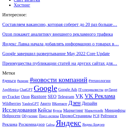
Хостинг
Интересное:
Составляем вакансию, которая соберет до 20 раз больше…
Ozon покажет аналитику внешнего рекламного трафика
Яндекс Лавка начала добавлять информацию о товарах в…
Google завершил развертывание May 2022 Core Update
Преимущества публикации статей на других сайтах для…
Метки
#новости компаний
#деньги
#технологии
#кризис
Google
Google Ads
IT-специалисты
ChatGPT
AppMetrica
myTarget
VK Реклама
VK
Rustore
SEO
Ozon
Telegram
myTracker
Дзен
Дизайн
Wildberries
Авито
ВКонтакте
YandexGPT
Исследования
Кейсы
Маркетинг
Минцифры
Маркетплейс
Курсы
ПромоСтраницы
Нейросети
Обучение
Рейтинги
Пресс-релизы
РСЯ
Яндекс
Реклама
Роскомнадзор
Яндекс.Браузер
Сайты