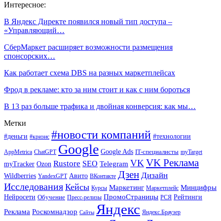
Интересное:
В Яндекс Директе появился новый тип доступа –
«Управляющий…
СберМаркет расширяет возможности размещения
спонсорских…
Как работает схема DBS на разных маркетплейсах
Фрод в рекламе: кто за ним стоит и как с ним бороться
В 13 раз больше трафика и двойная конверсия: как мы…
Метки
#новости компаний
#деньги
#технологии
#кризис
Google
Google Ads
IT-специалисты
ChatGPT
AppMetrica
myTarget
VK Реклама
VK
Rustore
SEO
Ozon
Telegram
myTracker
Дзен
Дизайн
Wildberries
Авито
ВКонтакте
YandexGPT
Исследования
Кейсы
Маркетинг
Минцифры
Маркетплейс
Курсы
ПромоСтраницы
Нейросети
Обучение
Рейтинги
Пресс-релизы
РСЯ
Яндекс
Реклама
Роскомнадзор
Яндекс.Браузер
Сайты