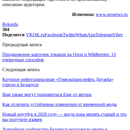
описанию аудитории.
Источник:
www.seonews.ru
Rekonfa
304
Поделится
VK
OK.ru
Facebook
Twitter
WhatsApp
Telegram
Viber
Предыдущая запись
Продвижение карточек товаров на Ozon и Wildberries: 13
очевидных способов
Следующая запись
Крупное нефтехранилище «Гомельтранснефть Дружба»
горело в Беларуси
Вам также могут понравиться
Еще от автора
Как отличить устойчивые изменения от временной моды
Новый ноутбук в 2026 году — когда пора менять старый и что
вы получите взамен
Хоккейное сообщество Беларуси возложило цветы к