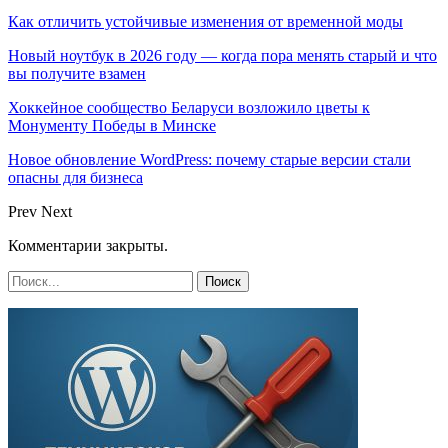
Как отличить устойчивые изменения от временной моды
Новый ноутбук в 2026 году — когда пора менять старый и что
вы получите взамен
Хоккейное сообщество Беларуси возложило цветы к
Монументу Победы в Минске
Новое обновление WordPress: почему старые версии стали
опасны для бизнеса
Prev
Next
Комментарии закрыты.