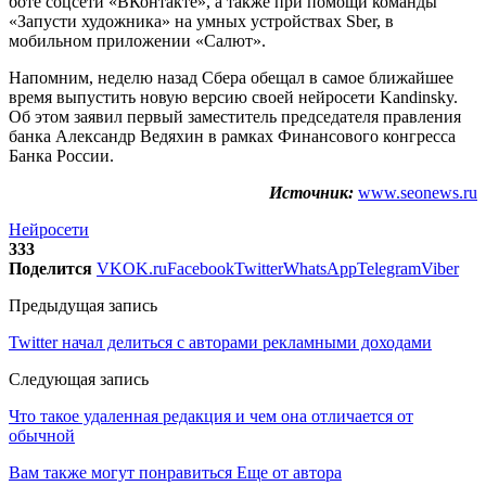
боте соцсети «ВКонтакте», а также при помощи команды
«Запусти художника» на умных устройствах Sber, в
мобильном приложении «Салют».
Напомним, неделю назад Сбера обещал в самое ближайшее
время выпустить новую версию своей нейросети Kandinsky.
Об этом заявил первый заместитель председателя правления
банка Александр Ведяхин в рамках Финансового конгресса
Банка России.
Источник:
www.seonews.ru
Нейросети
333
Поделится
VK
OK.ru
Facebook
Twitter
WhatsApp
Telegram
Viber
Предыдущая запись
Twitter начал делиться с авторами рекламными доходами
Следующая запись
Что такое удаленная редакция и чем она отличается от
обычной
Вам также могут понравиться
Еще от автора