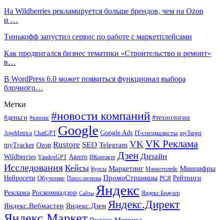
На Wildberries рекламируется больше брендов, чем на Ozon
и …
Тинькофф запустил сервис по работе с маркетплейсами
Как продвигался бизнес тематики «Строительство и ремонт»
в…
В WordPress 6.0 может появиться функционал выбора
блочного…
Метки
#новости компаний
#деньги
#технологии
#кризис
Google
Google Ads
IT-специалисты
ChatGPT
AppMetrica
myTarget
VK Реклама
VK
Rustore
SEO
Ozon
Telegram
myTracker
Дзен
Дизайн
Wildberries
Авито
ВКонтакте
YandexGPT
Исследования
Кейсы
Маркетинг
Минцифры
Маркетплейс
Курсы
ПромоСтраницы
Нейросети
Обучение
Рейтинги
Пресс-релизы
РСЯ
Яндекс
Реклама
Роскомнадзор
Яндекс.Браузер
Сайты
Яндекс.Директ
Яндекс.Вебмастер
Яндекс.Дзен
Яндекс.Маркет
Яндекс.Метрика