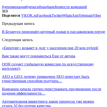
#деноминация
#деньги
#нацбанк
#новости компаний
313
Поделится
VK
OK.ru
Facebook
Twitter
WhatsApp
Telegram
Viber
Предыдущая запись
В Беларуси произошёл крупный пожар в пассажирском поезде
Следующая запись
«Евроторг» возьмет в долг у населения еще 20 млн рублей
Вам также могут понравиться
Еще от автора
ООН создает глобальную комиссию по искусственному
интеллекту
AEO и GEO: почему привычное SEO перестает быть
единственным способом получать…
Компании начали срочно перестраивать продвижение после
падения эффективности…
Автоматизация маркетинга: какие процессы уже можно
отдать AI без потери качества