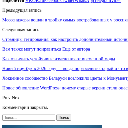
Поделится
VK
OK.ru
Facebook
Twitter
WhatsApp
Telegram
Viber
Предыдущая запись
Мессенджеры вошли в тройку самых востребованных у россиян
Следующая запись
Страницы тегирования: как настроить дополнительный источн
Вам также могут понравиться
Еще от автора
Как отличить устойчивые изменения от временной моды
Новый ноутбук в 2026 году — когда пора менять старый и что 
Хоккейное сообщество Беларуси возложило цветы к Монумен
Новое обновление WordPress: почему старые версии стали опас
Prev
Next
Комментарии закрыты.