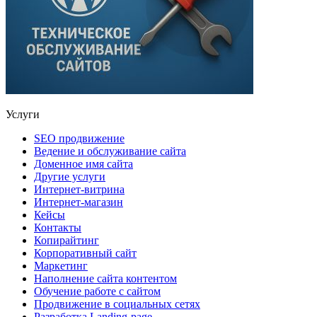
Услуги
SEO продвижение
Ведение и обслуживание сайта
Доменное имя сайта
Другие услуги
Интернет-витрина
Интернет-магазин
Кейсы
Контакты
Копирайтинг
Корпоративный сайт
Маркетинг
Наполнение сайта контентом
Обучение работе с сайтом
Продвижение в социальных сетях
Разработка Landing-page