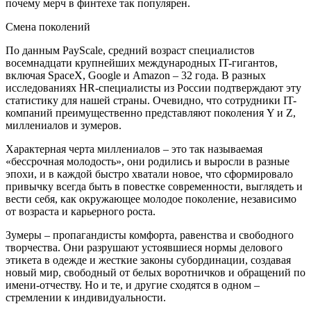
почему мерч в финтехе так популярен.
Смена поколений
По данным PayScale, средний возраст специалистов
восемнадцати крупнейших международных IT-гигантов,
включая SpaceX, Google и Amazon – 32 года. В разных
исследованиях HR-специалисты из России подтверждают эту
статистику для нашей страны. Очевидно, что сотрудники IT-
компаний преимущественно представляют поколения Y и Z,
миллениалов и зумеров.
Характерная черта миллениалов – это так называемая
«бессрочная молодость», они родились и выросли в разные
эпохи, и в каждой быстро хватали новое, что сформировало
привычку всегда быть в повестке современности, выглядеть и
вести себя, как окружающее молодое поколение, независимо
от возраста и карьерного роста.
Зумеры – пропагандисты комфорта, равенства и свободного
творчества. Они разрушают устоявшиеся нормы делового
этикета в одежде и жесткие законы субординации, создавая
новый мир, свободный от белых воротничков и обращений по
имени-отчеству. Но и те, и другие сходятся в одном –
стремлении к индивидуальности.