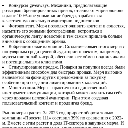
Конкурсы giveaways. Механики, предполагающие
розыгрыш брендированных призов, отсеивают «призоловов»
и дают 100%-ное упоминание бренда, зарабатывая
качественную лояльную аудиторию подписчиков.
Фотоконтент. Мерч позволяет оживить контент в соцсетях,
насытить его живыми фотографиями, встроиться в
органическую ленту новостей и тем самым привлечь больше
внимания к сообщениям бренда.
Кобрендинговые кампании. Создание совместного мерча с
популярным среди целевой аудитории проектом, например,
музеем или онлайн-игрой, обеспечивает обмен подписчиками
и потенциальными клиентами.
Стимулирование продаж. Подарки за покупки всегда были
эффективным способом для быстрых продаж. Мерч выгодно
выделяется на фоне других предложений за покупку,
особенно при создании лимитированных коллекций.
Монетизация. Мерч – практически единственный
инструмент коммуникации, который может окупать сам себя
через продажи целевой аудитории. При этом создавая
пользовательский контент и продвигая бренд.
Рынок мерча растет. За 2023 год прирост оборота только
компании «Проекта 111» составил 39% по сравнению с 2022-
м. Вместе с этим растет и доля IT-сектора в закупках мерча. И