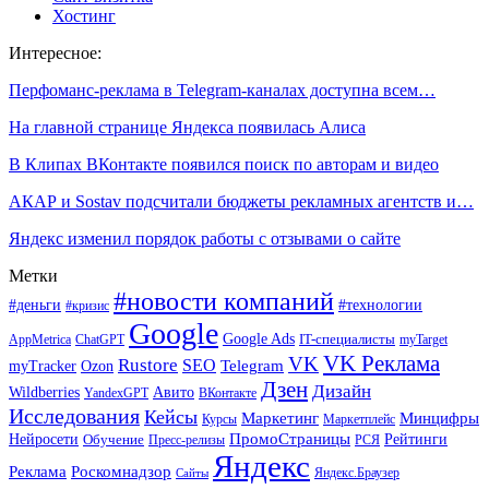
Хостинг
Интересное:
Перфоманс-реклама в Telegram-каналах доступна всем…
На главной странице Яндекса появилась Алиса
В Клипах ВКонтакте появился поиск по авторам и видео
АКАР и Sostav подсчитали бюджеты рекламных агентств и…
Яндекс изменил порядок работы с отзывами о сайте
Метки
#новости компаний
#деньги
#технологии
#кризис
Google
Google Ads
IT-специалисты
ChatGPT
AppMetrica
myTarget
VK Реклама
VK
Rustore
SEO
Ozon
Telegram
myTracker
Дзен
Дизайн
Wildberries
Авито
ВКонтакте
YandexGPT
Исследования
Кейсы
Маркетинг
Минцифры
Маркетплейс
Курсы
ПромоСтраницы
Нейросети
Обучение
Рейтинги
Пресс-релизы
РСЯ
Яндекс
Реклама
Роскомнадзор
Яндекс.Браузер
Сайты