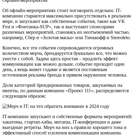
Офлайн-мероприятия
Об офлайн-мероприятиях стоит поговорить отдельно. IT-
компании стараются максимально присутствовать в реальном
мире, и запускают как собственные события, такие как VK
Fest и «Фонтанка-SUP», так и выступают спонсорами
различных мероприятий, становясь их неотъемлемой частью,
например, Сбер и «Золотая маска» или Тинькофф и Stereoleto.
Конечно, все эти события сопровождаются огромных
количеством мерча, брендируется буквально все, что можно
унести с собой. Задача здесь простая – продлить эффект
коммуникации как можно дольше, событие проходит один
день, а вещь живет годами и является постоянным
источником рекламы бренда в прямом окружении человека.
Доли категорий брендированных товаров, закупаемых на
ивенты, по данным компании «Проект 111», распределяются
следующим образом:
IT-компании запускают и собственные форматы мероприятий:
хакатоны, стартап-хабы, митапы, IT-конференции и даже
выездные ретриты. Мерч на них ь правило хорошего тона и
эффективный способ усиления коммуникации компании.