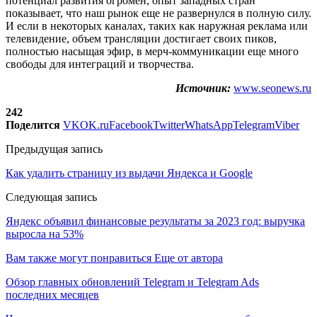
потенциал развития огромен, опыт западных стран
показывает, что наш рынок еще не развернулся в полную силу.
И если в некоторых каналах, таких как наружная реклама или
телевидение, объем трансляции достигает своих пиков,
полностью насыщая эфир, в мерч-коммуникации еще много
свободы для интеграций и творчества.
Источник:
www.seonews.ru
242
Поделится
VK
OK.ru
Facebook
Twitter
WhatsApp
Telegram
Viber
Предыдущая запись
Как удалить страницу из выдачи Яндекса и Google
Следующая запись
Яндекс объявил финансовые результаты за 2023 год: выручка
выросла на 53%
Вам также могут понравиться
Еще от автора
Обзор главных обновлений Telegram и Telegram Ads
последних месяцев