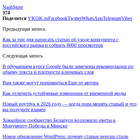
NashStore
374
Поделится
VK
OK.ru
Facebook
Twitter
WhatsApp
Telegram
Viber
Предыдущая запись
Как за три дня написать статью об уходе конкурента с
российского рынка и собрать 8000 просмотров
Следующая запись
В обучающем курсе Google были замечены рекомендации по
объему текста и плотности ключевых слов
Вам также могут понравиться
Еще от автора
Как отличить устойчивые изменения от временной моды
Новый ноутбук в 2026 году — когда пора менять старый и что
вы получите взамен
Хоккейное сообщество Беларуси возложило цветы к
Монументу Победы в Минске
Новое обновление WordPress: почему старые версии стали