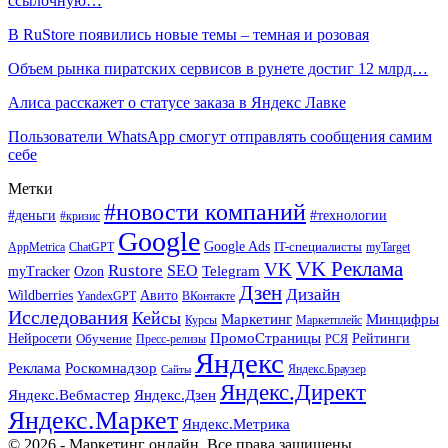
ссылочную…
В RuStore появились новые темы – темная и розовая
Объем рынка пиратских сервисов в рунете достиг 12 млрд…
Алиса расскажет о статусе заказа в Яндекс Лавке
Пользователи WhatsApp смогут отправлять сообщения самим
себе
Метки
#новости компаний
#деньги
#технологии
#кризис
Google
Google Ads
IT-специалисты
ChatGPT
AppMetrica
myTarget
VK Реклама
VK
Rustore
SEO
Ozon
Telegram
myTracker
Дзен
Дизайн
Wildberries
Авито
ВКонтакте
YandexGPT
Исследования
Кейсы
Маркетинг
Минцифры
Маркетплейс
Курсы
ПромоСтраницы
Нейросети
Обучение
Рейтинги
Пресс-релизы
РСЯ
Яндекс
Реклама
Роскомнадзор
Яндекс.Браузер
Сайты
Яндекс.Директ
Яндекс.Вебмастер
Яндекс.Дзен
Яндекс.Маркет
Яндекс.Метрика
© 2026 - Маркетинг онлайн. Все права защищены.