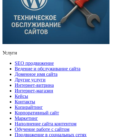
Услуги
SEO продвижение
Ведение и обслуживание сайта
Доменное имя сайта
Другие услуги
Интернет-витрина
Интернет-магазин
Кейсы
Контакты
Копирайтинг
Корпоративный сайт
Маркетинг
Наполнение сайта контентом
Обучение работе с сайтом
Продвижение в социальных сетях