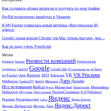
Как создавать облака запросов и получать по ним трафик
PayPal полноценно заработал в Украине
В MyTracker появилась новая метрика «Вредоносные IP-
адреса»
Google: новая версия Chrome для Mac теперь быстрее, чем…
Как не надо учить TypeScript
Метки
#новости компаний
#деньги
#технологии
#кризис
Google
Google Ads
IT-специалисты
ChatGPT
AppMetrica
myTarget
VK Реклама
VK
Rustore
SEO
Ozon
Telegram
myTracker
Дзен
Дизайн
Wildberries
Авито
ВКонтакте
YandexGPT
Исследования
Кейсы
Маркетинг
Минцифры
Маркетплейс
Курсы
ПромоСтраницы
Нейросети
Обучение
Рейтинги
Пресс-релизы
РСЯ
Яндекс
Реклама
Роскомнадзор
Яндекс.Браузер
Сайты
Яндекс.Директ
Яндекс.Вебмастер
Яндекс.Дзен