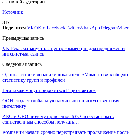
активной аудитории.
Источник
317
Поделится
VK
OK.ru
Facebook
Twitter
WhatsApp
Telegram
Viber
Предыдущая запись
VK Реклама запустила центр коммерции для продвижения
интернет-магазинов
Следующая запись
Одноклассники добавили показатели «Моментов» в общую
статистику групп и профилей
Вам также могут понравиться
Еще от автора
ООН создает глобальную комиссию по искусственному
интеллекту
AEO и GEO: почему привычное SEO перестает быть
единственным способом получать…
Компании начали срочно перестраивать продвижение после