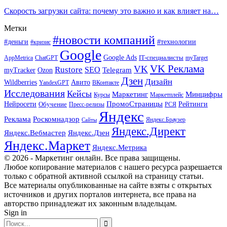
Скорость загрузки сайта: почему это важно и как влияет на…
Метки
#новости компаний
#деньги
#технологии
#кризис
Google
Google Ads
IT-специалисты
ChatGPT
AppMetrica
myTarget
VK Реклама
VK
Rustore
SEO
Ozon
Telegram
myTracker
Дзен
Дизайн
Wildberries
Авито
ВКонтакте
YandexGPT
Исследования
Кейсы
Маркетинг
Минцифры
Маркетплейс
Курсы
ПромоСтраницы
Нейросети
Обучение
Рейтинги
Пресс-релизы
РСЯ
Яндекс
Реклама
Роскомнадзор
Яндекс.Браузер
Сайты
Яндекс.Директ
Яндекс.Вебмастер
Яндекс.Дзен
Яндекс.Маркет
Яндекс.Метрика
© 2026 - Маркетинг онлайн. Все права защищены.
Любое копирование материалов с нашего ресурса разрешается
только с обратной активной ссылкой на страницу статьи.
Все материалы опубликованные на сайте взяты с открытых
источников и других порталов интернета, все права на
авторство принадлежат их законным владельцам.
Sign in