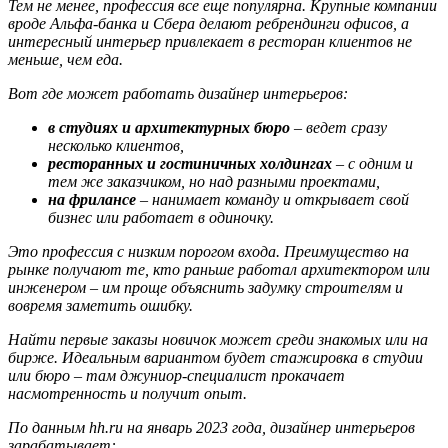
Тем не менее, профессия все еще популярна. Крупные компании
вроде Альфа-банка и Сбера делают ребрендинги офисов, а
интересный интерьер привлекает в ресторан клиентов не
меньше, чем еда.
Вот где может работать дизайнер интерьеров:
в студиях и архитектурных бюро
– ведет сразу
несколько клиентов,
ресторанных и гостиничных холдингах
– с одним и
тем же заказчиком, но над разными проектами,
на фрилансе
– нанимает команду и открывает свой
бизнес или работает в одиночку.
Это профессия с низким порогом входа. Преимущество на
рынке получают те, кто раньше работал архитектором или
инженером – им проще объяснить задумку строителям и
вовремя заметить ошибку.
Найти первые заказы новичок может среди знакомых или на
бирже. Идеальным вариантом будет стажировка в студии
или бюро – там джуниор-специалист прокачает
насмотренность и получит опыт.
По данным hh.ru на январь 2023 года, дизайнер интерьеров
зарабатывает: