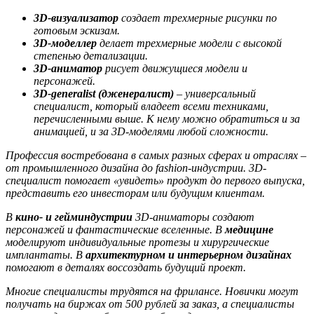
3D-визуализатор
создает трехмерные рисунки по
готовым эскизам.
3D-моделлер
делает трехмерные модели с высокой
степенью детализации.
3D-аниматор
рисует движущиеся модели и
персонажей.
3D-generalist (дженералист)
– универсальный
специалист, который владеет всеми техниками,
перечисленными выше. К нему можно обратиться и за
анимацией, и за 3D-моделями любой сложности.
Профессия востребована в самых разных сферах и отраслях –
от промышленного дизайна до fashion-индустрии. 3D-
специалист помогает «увидеть» продукт до первого выпуска,
представить его инвесторам или будущим клиентам.
В
кино- и гейминдустрии
3D-аниматоры создают
персонажей и фантастические вселенные. В
медицине
моделируют индивидуальные протезы и хирургические
имплантаты. В
архитектурном и интерьерном дизайнах
помогают в деталях воссоздать будущий проект.
Многие специалисты трудятся на фрилансе. Новички могут
получать на биржах от 500 рублей за заказ, а специалисты