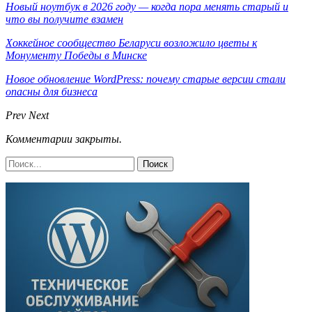
Новый ноутбук в 2026 году — когда пора менять старый и
что вы получите взамен
Хоккейное сообщество Беларуси возложило цветы к
Монументу Победы в Минске
Новое обновление WordPress: почему старые версии стали
опасны для бизнеса
Prev
Next
Комментарии закрыты.