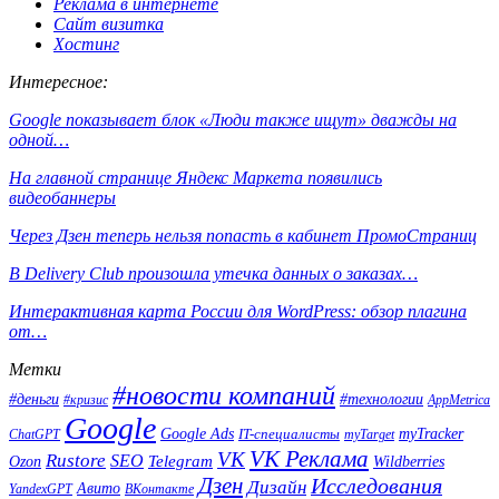
Реклама в интернете
Сайт визитка
Хостинг
Интересное:
Google показывает блок «Люди также ищут» дважды на
одной…
На главной странице Яндекс Маркета появились
видеобаннеры
Через Дзен теперь нельзя попасть в кабинет ПромоСтраниц
В Delivery Club произошла утечка данных о заказах…
Интерактивная карта России для WordPress: обзор плагина
от…
Метки
#новости компаний
#деньги
#технологии
#кризис
AppMetrica
Google
Google Ads
IT-специалисты
myTracker
ChatGPT
myTarget
VK Реклама
VK
Rustore
SEO
Ozon
Telegram
Wildberries
Дзен
Исследования
Дизайн
Авито
ВКонтакте
YandexGPT