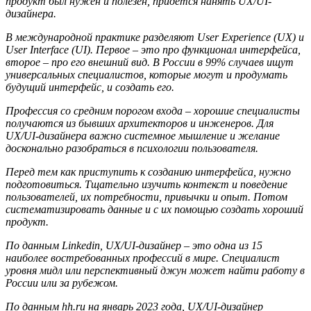
продукт был нужен и полезен, придется нанять UX/UI-
дизайнера.
В международной практике разделяют User Experience (UX) и
User Interface (UI). Первое – это про функционал интерфейса,
второе – про его внешний вид. В России в 99% случаев ищут
универсальных специалистов, которые могут и продумать
будущий интерфейс, и создать его.
Профессия со средним порогом входа – хорошие специалисты
получаются из бывших архитекторов и инженеров. Для
UX/UI-дизайнера важно системное мышление и желание
досконально разобраться в психологии пользователя.
Перед тем как приступить к созданию интерфейса, нужно
подготовиться. Тщательно изучить контекст и поведение
пользователей, их потребности, привычки и опыт. Потом
систематизировать данные и с их помощью создать хороший
продукт.
По данным Linkedin, UX/UI-дизайнер – это одна из 15
наиболее востребованных профессий в мире. Специалист
уровня мидл или перспективный джун может найти работу в
России или за рубежом.
По данным hh.ru на январь 2023 года, UX/UI-дизайнер