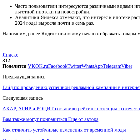
Часто пользователи интересуются различными видами ип
льготной ипотеки на новостройки.
Аналитики Яндекса отмечают, что интерес к ипотеке расте
2024 года) выросла почти в семь раз.
Напомним, ранее Яндекс по-новому начал отображать товары м
Яндекс
312
Поделится
VK
OK.ru
Facebook
Twitter
WhatsApp
Telegram
Viber
Предыдущая запись
Гайд по проведению успешной рекламной кампании в интерне
Следующая запись
АКАР, АРИР и РОЦИТ составили рейтинг потенциала отечест
Вам также могут понравиться
Еще от автора
Как отличить устойчивые изменения от временной моды