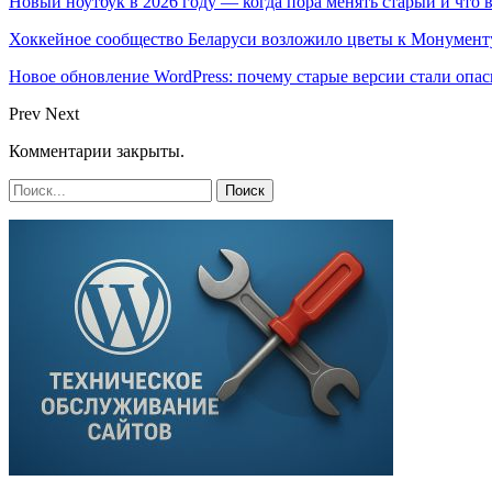
Новый ноутбук в 2026 году — когда пора менять старый и что 
Хоккейное сообщество Беларуси возложило цветы к Монумен
Новое обновление WordPress: почему старые версии стали опас
Prev
Next
Комментарии закрыты.