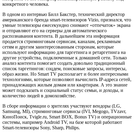
конкретного человека.
В одном из интервью Билл Бакстер, технический директор
американского бренда smart-телевизоров Vizio, признался, что
умные телевизоры ежесекундно снимают «отпечаток» экрана
и отправляют его на серверы для автоматического
распознавания контента. В дальнейшем эта информация
продается стриминговым сервисам, каналам, рекламным
сетям и другим заинтересованным сторонам, которые
используют информацию для таргетинга и ретаргетинга на
другие устройства, подключенные к домашней сети. Только
анализ контента помогает создать довольно традиционный
список таргетингов: соцдем, поисковые запросы, интересы,
образ жизни. Но Smart TV располагает и более интересными
технологиями, которые позволяют вычислить IP-адреса сетей,
принадлежащих жилым домам или квартирам. А это знание
может подсказать и социальный статус семьи, и доходы, и
количество людей в домохозяйстве.
В сборе информации о зрителях участвуют вендоры (LG,
Samsung, MI), стриминговые сервисы (IVI, Megogo, TVzavr,
КиноПоиск, Tvigle.ru, Smart BOX, Bonus TV) и операционные
системы, например Android TV, на базе которой работают
Smart-телевизоры Sony, Sharp, Philips.