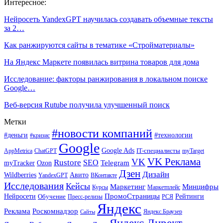
Интересное:
Нейросеть YandexGPT научилась создавать объемные тексты
за 2…
Как ранжируются сайты в тематике «Стройматериалы»
На Яндекс Маркете появилась витрина товаров для дома
Исследование: факторы ранжирования в локальном поиске
Google…
Веб-версия Rutube получила улучшенный поиск
Метки
#новости компаний
#деньги
#технологии
#кризис
Google
Google Ads
IT-специалисты
ChatGPT
AppMetrica
myTarget
VK Реклама
VK
Rustore
SEO
Ozon
Telegram
myTracker
Дзен
Дизайн
Wildberries
Авито
ВКонтакте
YandexGPT
Исследования
Кейсы
Маркетинг
Минцифры
Маркетплейс
Курсы
ПромоСтраницы
Нейросети
Обучение
Рейтинги
Пресс-релизы
РСЯ
Яндекс
Реклама
Роскомнадзор
Яндекс.Браузер
Сайты