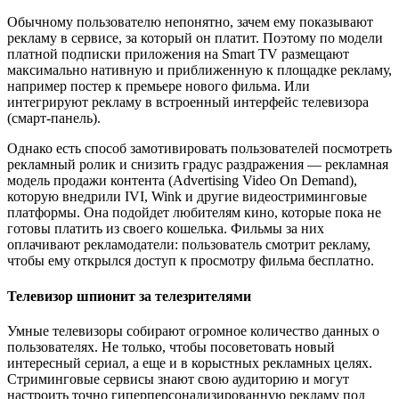
Обычному пользователю непонятно, зачем ему показывают
рекламу в сервисе, за который он платит. Поэтому по модели
платной подписки приложения на Smart TV размещают
максимально нативную и приближенную к площадке рекламу,
например постер к премьере нового фильма. Или
интегрируют рекламу в встроенный интерфейс телевизора
(смарт-панель).
Однако есть способ замотивировать пользователей посмотреть
рекламный ролик и снизить градус раздражения — рекламная
модель продажи контента (Advertising Video On Demand),
которую внедрили IVI, Wink и другие видеостриминговые
платформы. Она подойдет любителям кино, которые пока не
готовы платить из своего кошелька. Фильмы за них
оплачивают рекламодатели: пользователь смотрит рекламу,
чтобы ему открылся доступ к просмотру фильма бесплатно.
Телевизор шпионит за телезрителями
Умные телевизоры собирают огромное количество данных о
пользователях. Не только, чтобы посоветовать новый
интересный сериал, а еще и в корыстных рекламных целях.
Стриминговые сервисы знают свою аудиторию и могут
настроить точно гиперперсонализированную рекламу под