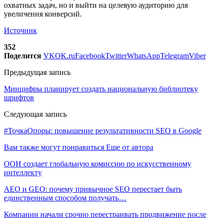
охватных задач, но и выйти на целевую аудиторию для
увеличения конверсий.
Источник
352
Поделится
VK
OK.ru
Facebook
Twitter
WhatsApp
Telegram
Viber
Предыдущая запись
Минцифры планирует создать национальную библиотеку
шрифтов
Следующая запись
#ТочкаОпоры: повышение результативности SEO в Google
Вам также могут понравиться
Еще от автора
ООН создает глобальную комиссию по искусственному
интеллекту
AEO и GEO: почему привычное SEO перестает быть
единственным способом получать…
Компании начали срочно перестраивать продвижение после