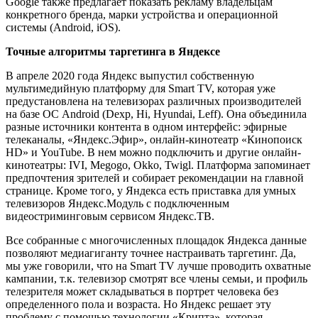
Google также предлагает показать рекламу владельцам
конкретного бренда, марки устройства и операционной
системы (Android, iOS).
Точные алгоритмы таргетинга в Яндексе
В апреле 2020 года Яндекс выпустил собственную
мультимедийную платформу для Smart TV, которая уже
предустановлена на телевизорах различных производителей
на базе ОС Android (Dexp, Hi, Hyundai, Leff). Она объединила
разные источники контента в одном интерфейс: эфирные
телеканалы, «Яндекс.Эфир», онлайн-кинотеатр «Кинопоиск
HD» и YouTube. В нем можно подключить и другие онлайн-
кинотеатры: IVI, Megogo, Okko, Twigl. Платформа запоминает
предпочтения зрителей и собирает рекомендации на главной
странице. Кроме того, у Яндекса есть приставка для умных
телевизоров Яндекс.Модуль с подключенным
видеостриминговым сервисом Яндекс.ТВ.
Все собранные с многочисленных площадок Яндекса данные
позволяют медиагиганту точнее настраивать таргетинг. Да,
мы уже говорили, что на Smart TV лучше проводить охватные
кампании, т.к. телевизор смотрят все члены семьи, и профиль
телезрителя может складываться в портрет человека без
определенного пола и возраста. Но Яндекс решает эту
проблему с помощью технологии «Крипта», которая