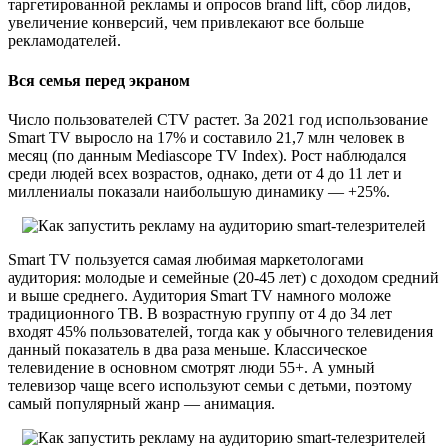
таргетированной рекламы и опросов brand lift, сбор лидов,
увеличение конверсий, чем привлекают все больше
рекламодателей.
Вся семья перед экраном
Число пользователей CTV растет. За 2021 год использование
Smart TV выросло на 17% и составило 21,7 млн человек в
месяц (по данным Mediascope TV Index). Рост наблюдался
среди людей всех возрастов, однако, дети от 4 до 11 лет и
миллениалы показали наибольшую динамику — +25%.
Smart TV пользуется самая любимая маркетологами
аудитория: молодые и семейные (20-45 лет) с доходом средний
и выше среднего. Аудитория Smart TV намного моложе
традиционного ТВ. В возрастную группу от 4 до 34 лет
входят 45% пользователей, тогда как у обычного телевидения
данный показатель в два раза меньше. Классическое
телевидение в основном смотрят люди 55+. А умный
телевизор чаще всего используют семьи с детьми, поэтому
самый популярный жанр — анимация.