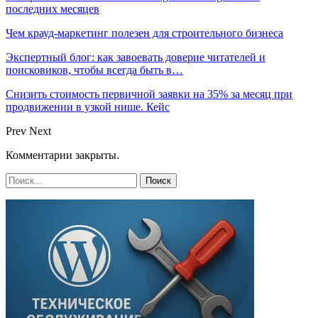
последних месяцев
Чем крауд-маркетинг полезен для строительного бизнеса
Экспертный блог: как завоевать доверие читателей и
поисковиков, чтобы всегда быть в…
Снизить стоимость первичной заявки на 35% за месяц при
продвижении в узкой нише. Кейс
Prev
Next
Комментарии закрыты.