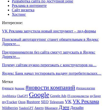
Разработка сайта по доступной цене
Реклама в интернете
Сайт визитка
Хостинг
Интересное:
VK Реклама запустила новый инструмент – лид-формы
Поисковый автотаргетинг станет обязательным в Яндекс
Директе…
Предприниматели без сайта смогут запускать в Яндекс
Директе…
Почему сайтам нужно переезжать с конструкторов на…
Яндекс Банк начал тестировать выдачу потребительских…
Метки
#новости компаний
#деньги
#технологии
#кризис
Google
Google Ads
IT-специалисты
ChatGPT
AppMetrica
myTarget
VK Реклама
VK
Rustore
SEO
Ozon
Telegram
myTracker
Дзен
Дизайн
Wildberries
Авито
ВКонтакте
YandexGPT