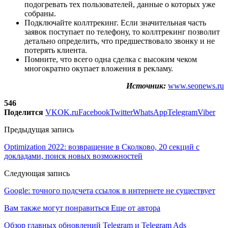
подогревать тех пользователей, данные о которых уже
собраны.
Подключайте коллтрекинг. Если значительная часть
заявок поступает по телефону, то коллтрекинг позволит
детально определить, что предшествовало звонку и не
потерять клиента.
Помните, что всего одна сделка с высоким чеком
многократно окупает вложения в рекламу.
Источник:
www.seonews.ru
546
Поделится
VK
OK.ru
Facebook
Twitter
WhatsApp
Telegram
Viber
Предыдущая запись
Optimization 2022: возвращение в Сколково, 20 секций с
докладами, поиск новых возможностей
Следующая запись
Google: точного подсчета ссылок в интернете не существует
Вам также могут понравиться
Еще от автора
Обзор главных обновлений Telegram и Telegram Ads