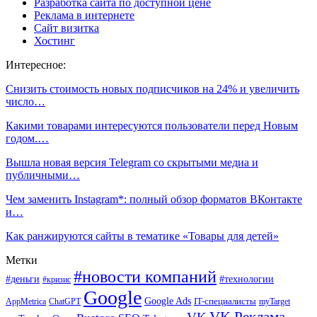
Разработка сайта по доступной цене
Реклама в интернете
Сайт визитка
Хостинг
Интересное:
Снизить стоимость новых подписчиков на 24% и увеличить
число…
Какими товарами интересуются пользователи перед Новым
годом.…
Вышла новая версия Telegram со скрытыми медиа и
публичными…
Чем заменить Instagram*: полный обзор форматов ВКонтакте
и…
Как ранжируются сайты в тематике «Товары для детей»
Метки
#новости компаний
#деньги
#технологии
#кризис
Google
Google Ads
IT-специалисты
ChatGPT
AppMetrica
myTarget
VK Реклама