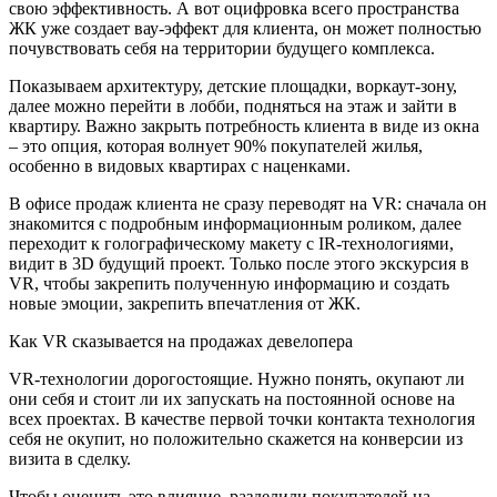
свою эффективность. А вот оцифровка всего пространства
ЖК уже создает вау-эффект для клиента, он может полностью
почувствовать себя на территории будущего комплекса.
Показываем архитектуру, детские площадки, воркаут-зону,
далее можно перейти в лобби, подняться на этаж и зайти в
квартиру. Важно закрыть потребность клиента в виде из окна
– это опция, которая волнует 90% покупателей жилья,
особенно в видовых квартирах с наценками.
В офисе продаж клиента не сразу переводят на VR: сначала он
знакомится с подробным информационным роликом, далее
переходит к голографическому макету с IR-технологиями,
видит в 3D будущий проект. Только после этого экскурсия в
VR, чтобы закрепить полученную информацию и создать
новые эмоции, закрепить впечатления от ЖК.
Как VR сказывается на продажах девелопера
VR-технологии дорогостоящие. Нужно понять, окупают ли
они себя и стоит ли их запускать на постоянной основе на
всех проектах. В качестве первой точки контакта технология
себя не окупит, но положительно скажется на конверсии из
визита в сделку.
Чтобы оценить это влияние, разделили покупателей на