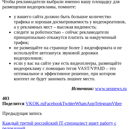
Чтобы рекламодатели выбрали именно вашу площадку для
размещения видеорекламы, помните:
у вашего сайта должно быть большое количество
трафика и хорошая досматриваемость у видеокреативов,
а у рекламных мест – высокая видимость;
следите за роботностью – сейчас рекламодатели
принципиально откажутся платить за накрученный
трафик;
не размещайте на странице более 1 видеоформата и не
используйте автозапуск звуковой дорожки
видеороликов;
если у вас на сайте уже есть видеоплееры, размещайте
видеорекламу с помощью тегов VAST/VPAID – это
оптимальное и эффективное решение, при котором
контент не будет занимать лишнее место.
Источник:
www.seonews.ru
403
Поделится
VK
OK.ru
Facebook
Twitter
WhatsApp
Telegram
Viber
Предыдущая запись
Каждый третий российский IТ-специалист ищет работу с
релокацией