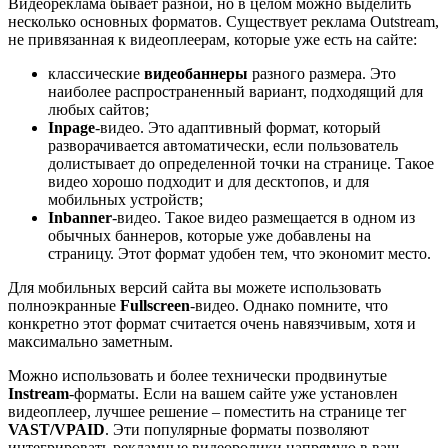
Видеореклама бывает разной, но в целом можно выделить
несколько основных форматов. Существует реклама Outstream,
не привязанная к видеоплеерам, которые уже есть на сайте:
классические
видеобаннеры
разного размера. Это
наиболее распространенный вариант, подходящий для
любых сайтов;
Inpage
-видео. Это адаптивный формат, который
разворачивается автоматически, если пользователь
долистывает до определенной точки на странице. Такое
видео хорошо подходит и для десктопов, и для
мобильных устройств;
Inbanner
-видео. Такое видео размещается в одном из
обычных баннеров, которые уже добавлены на
страницу. Этот формат удобен тем, что экономит место.
Для мобильных версий сайта вы можете использовать
полноэкранные
Fullscreen
-видео. Однако помните, что
конкретно этот формат считается очень навязчивым, хотя и
максимально заметным.
Можно использовать и более технически продвинутые
Instream
-форматы. Если на вашем сайте уже установлен
видеоплеер, лучшее решение – поместить на странице тег
VAST/VPAID
. Эти популярные форматы позволяют
интегрировать рекламные видеоролики напрямую в ваш