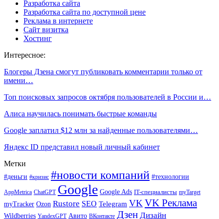
Разработка сайта
Разработка сайта по доступной цене
Реклама в интернете
Сайт визитка
Хостинг
Интересное:
Блогеры Дзена смогут публиковать комментарии только от
имени…
Топ поисковых запросов октября пользователей в России и…
Алиса научилась понимать быстрые команды
Google заплатил $12 млн за найденные пользователями…
Яндекс ID представил новый личный кабинет
Метки
#новости компаний
#деньги
#технологии
#кризис
Google
Google Ads
IT-специалисты
ChatGPT
AppMetrica
myTarget
VK Реклама
VK
Rustore
SEO
Ozon
Telegram
myTracker
Дзен
Дизайн
Wildberries
Авито
ВКонтакте
YandexGPT