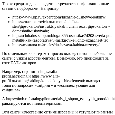
Также среди лидеров выдачи встречаются информационные
статьи с подборками. Например:
https://www.kp.ru/expert/dom/luchshie-dushevye-kabiny/;
https://znaet.petrovich.ru/remont/otdelka-
sten/gipsokarton/instruktsiya/kak-i-chem-rezat-gipsokarton-v-
domashnih-usloviyah/;
https://club.dns-shop.ru/blog/t-355-osnastka/74208-sverla-po-
metallu-kak-razobratsya-v-markirovke-i-chto-oznachaet-ts/;
https://m-strana.ru/articles/dushevaya-kabina-razmery/.
По отдельным кластерам запросов выходят в топы небольшие
сайты с узким ассортиментом. Возможно, это происходит за
счет ЕАТ-факторов.
Например, страницы https://alta-
profil.net/siding и https://www.alta-
profil.ru/catalog/saiding/komplektuyushie-elementi/ выходят в
топы по запросам «сайдинг» и «комплектующие для
сайдинга».
А https://timb.ru/catalog/pilomaterialy_i_shpon_tsennykh_porod/ и h
ранжируются по пиломатериалам.
Эти сайты качественно оптимизированы и уступают гигантам