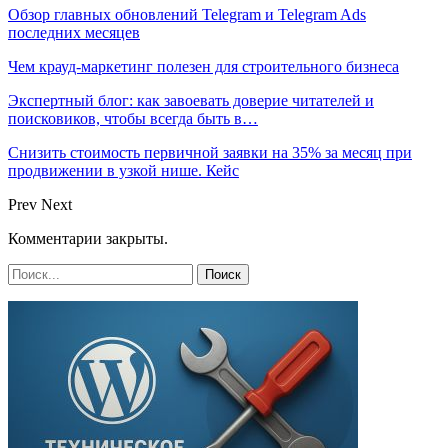
Обзор главных обновлений Telegram и Telegram Ads
последних месяцев
Чем крауд-маркетинг полезен для строительного бизнеса
Экспертный блог: как завоевать доверие читателей и
поисковиков, чтобы всегда быть в…
Снизить стоимость первичной заявки на 35% за месяц при
продвижении в узкой нише. Кейс
Prev
Next
Комментарии закрыты.