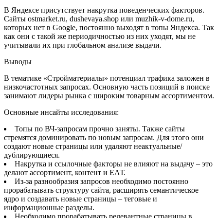
В Яндексе присутствует накрутка поведенческих факторов.
Сайты ostmarket.ru, dushevaya.shop или muzhik-v-dome.ru,
которых нет в Google, постоянно выходят в топы Яндекса. Так
как они с такой же периодичностью из них уходят, мы не
учитывали их при глобальном анализе выдачи.
Выводы
В тематике «Стройматериалы» потенциал трафика заложен в
низкочастотных запросах. Основную часть позиций в поиске
занимают лидеры рынка с широким товарным ассортиментом.
Основные инсайты исследования:
Топы по ВЧ-запросам прочно заняты. Также сайты
стремятся доминировать по новым запросам. Для этого они
создают новые страницы или удаляют неактуальные/
дублирующиеся.
Накрутка и ссылочные факторы не влияют на выдачу – это
делают ассортимент, контент и ЕАТ.
Из-за разнообразия запросов необходимо постоянно
прорабатывать структуру сайта, расширять семантическое
ядро и создавать новые страницы – теговые и
информационные разделы.
Необходимо прорабатывать релевантные страницы в