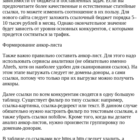
зависимости от бюджета и поставленных задач. Если вы
предпочитаете более качественные и естественные статейные
ссылки, то можете изменить соотношение в их пользу. Для
нового сайта следует заложить ссылочный бюджет порядка 5–
10 тысяч рублей в месяц. Однако окончательное значение
будет зависеть от уровня основных конкурентов, с которыми
придется состязаться за трафик.
Формирование анкор-листа
Также важно правильно составить анкор-лист. Для этого надо
использовать сервисы аналитики (не обязательно именно
Ahrefs, хотя он наиболее удобен для сканирования ссылок). На
этом этапе выгружать следует не домены-доноры, а сами
ссылки, потому что только при их выгрузке можно получить
анкоры.
Далее ссылки по всем конкурентам сводятся в одну большую
таблицу. Существует фильтр по типу ссылки: например,
ссылка-картинка, ссылка-редирект или текст. В данном случае
обязательно нужно настроить фильтр по текстовым ссылкам, а
также убрать ссылки nofollow. Кроме того, когда вы делаете
анализ анкор-листов, нужно произвести группировку по
доменам-донорам.
В таблице со ссылками все https и http следует удалить, а