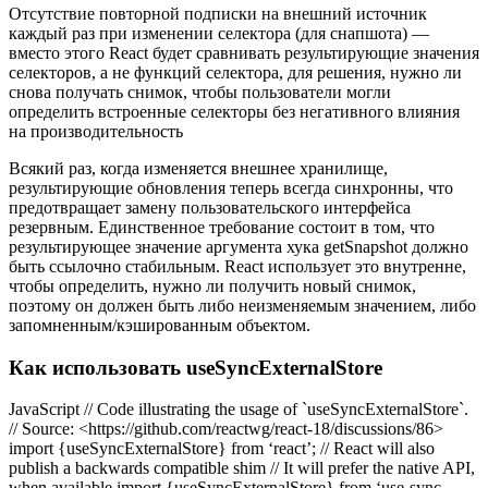
Отсутствие повторной подписки на внешний источник
каждый раз при изменении селектора (для снапшота) —
вместо этого React будет сравнивать результирующие значения
селекторов, а не функций селектора, для решения, нужно ли
снова получать снимок, чтобы пользователи могли
определить встроенные селекторы без негативного влияния
на производительность
Всякий раз, когда изменяется внешнее хранилище,
результирующие обновления теперь всегда синхронны, что
предотвращает замену пользовательского интерфейса
резервным. Единственное требование состоит в том, что
результирующее значение аргумента хука getSnapshot должно
быть ссылочно стабильным. React использует это внутренне,
чтобы определить, нужно ли получить новый снимок,
поэтому он должен быть либо неизменяемым значением, либо
запомненным/кэшированным объектом.
Как использовать useSyncExternalStore
JavaScript // Code illustrating the usage of `useSyncExternalStore`.
// Source: <https://github.com/reactwg/react-18/discussions/86>
import {useSyncExternalStore} from ‘react’; // React will also
publish a backwards compatible shim // It will prefer the native API,
when available import {useSyncExternalStore} from ‘use-sync-