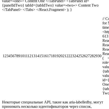
value=»one»> Content One </TabPanel> <TabPanel id=
{panelIdTwo} tabId={tabIdTwo} value=»two»> Content Two
</TabPanel> </Tabs> </React.Fragment> ); }
// C
for 
time
<htt
613
Reac
Reac
Reac
Reac
123456789101112131415161718192021222324252627282930
( <
rol
va
{ta
va
id=
One
{ta
Two
Некоторые специальные API, такие как aria-labelledby, могут
принимать несколько идентификаторов через список,