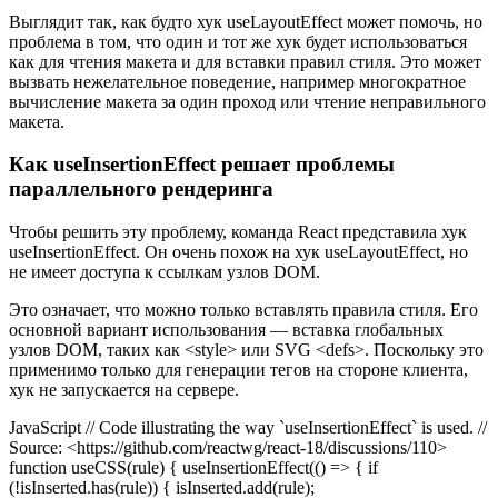
Выглядит так, как будто хук useLayoutEffect может помочь, но
проблема в том, что один и тот же хук будет использоваться
как для чтения макета и для вставки правил стиля. Это может
вызвать нежелательное поведение, например многократное
вычисление макета за один проход или чтение неправильного
макета.
Как useInsertionEffect решает проблемы
параллельного рендеринга
Чтобы решить эту проблему, команда React представила хук
useInsertionEffect. Он очень похож на хук useLayoutEffect, но
не имеет доступа к ссылкам узлов DOM.
Это означает, что можно только вставлять правила стиля. Его
основной вариант использования — вставка глобальных
узлов DOM, таких как <style> или SVG <defs>. Поскольку это
применимо только для генерации тегов на стороне клиента,
хук не запускается на сервере.
JavaScript // Code illustrating the way `useInsertionEffect` is used. //
Source: <https://github.com/reactwg/react-18/discussions/110>
function useCSS(rule) { useInsertionEffect(() => { if
(!isInserted.has(rule)) { isInserted.add(rule);