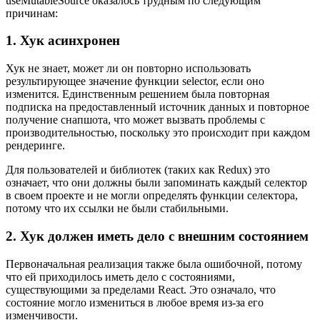
useMutableSource оказалось трудным по следующим
причинам:
1. Хук асинхронен
Хук не знает, может ли он повторно использовать
результирующее значение функции selector, если оно
изменится. Единственным решением была повторная
подписка на предоставленный источник данных и повторное
получение снапшота, что может вызвать проблемы с
производительностью, поскольку это происходит при каждом
рендеринге.
Для пользователей и библиотек (таких как Redux) это
означает, что они должны были запоминать каждый селектор
в своем проекте и не могли определять функции селектора,
потому что их ссылки не были стабильными.
2. Хук должен иметь дело с внешним состоянием
Первоначальная реализация также была ошибочной, потому
что ей приходилось иметь дело с состояниями,
существующими за пределами React. Это означало, что
состояние могло измениться в любое время из-за его
изменчивости.