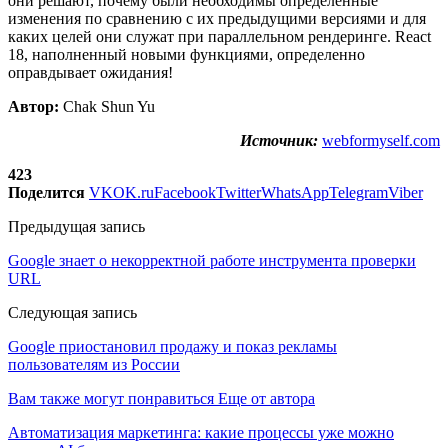
они решают, почему были необходимы определенные
изменения по сравнению с их предыдущими версиями и для
каких целей они служат при параллельном рендеринге. React
18, наполненный новыми функциями, определенно
оправдывает ожидания!
Автор:
Chak Shun Yu
Источник:
webformyself.com
423
Поделится
VK
OK.ru
Facebook
Twitter
WhatsApp
Telegram
Viber
Предыдущая запись
Google знает о некорректной работе инструмента проверки
URL
Следующая запись
Google приостановил продажу и показ рекламы
пользователям из России
Вам также могут понравиться
Еще от автора
Автоматизация маркетинга: какие процессы уже можно