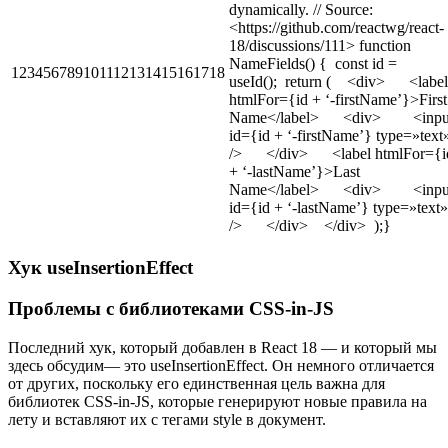
dynamically. // Source:
<https://github.com/reactwg/react-
18/discussions/111> function
NameFields() { const id =
123456789101112131415161718
useId(); return ( <div> <label
htmlFor={id + ‘-firstName’}>First
Name</label> <div> <inpu
id={id + ‘-firstName’} type=»text
/> </div> <label htmlFor={i
+ ‘-lastName’}>Last
Name</label> <div> <inpu
id={id + ‘-lastName’} type=»text»
/> </div> </div> );}
Хук useInsertionEffect
Проблемы с библиотеками CSS-in-JS
Последний хук, который добавлен в React 18 — и который мы
здесь обсудим— это useInsertionEffect. Он немного отличается
от других, поскольку его единственная цель важна для
библиотек CSS-in-JS, которые генерируют новые правила на
лету и вставляют их с тегами style в документ.