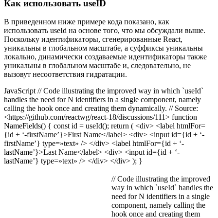
Как использовать useID
В приведенном ниже примере кода показано, как
использовать useId на основе того, что мы обсуждали выше.
Поскольку идентификаторы, сгенерированные React,
уникальны в глобальном масштабе, а суффиксы уникальны
локально, динамически создаваемые идентификаторы также
уникальны в глобальном масштабе и, следовательно, не
вызовут несоответствия гидратации.
JavaScript // Code illustrating the improved way in which `useId`
handles the need for N identifiers in a single component, namely
calling the hook once and creating them dynamically. // Source:
<https://github.com/reactwg/react-18/discussions/111> function
NameFields() { const id = useId(); return ( <div> <label htmlFor=
{id + ‘-firstName’}>First Name</label> <div> <input id={id + ‘-
firstName’} type=»text» /> </div> <label htmlFor={id + ‘-
lastName’}>Last Name</label> <div> <input id={id + ‘-
lastName’} type=»text» /> </div> </div> ); }
// Code illustrating the improved
way in which `useId` handles the
need for N identifiers in a single
component, namely calling the
hook once and creating them