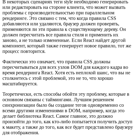
В некоторых сценариях теги style необходимо генерировать
или редактировать на стороне клиента, что может вызвать
проблемы с производительностью при параллельном
рендеринге. Это связано с тем, что когда правила CSS
добавляются или удаляются, браузер должен проверять,
применяются ли эти правила к существующему дереву. Он
должен пересчитать все правила стиля и применить их
заново, а не только измененные. Если React найдет другой
компонент, который также генерирует новое правило, тот же
процесс повторится.
Фактически это означает, что правила CSS должны
пересчитываться для всех узлов DOM для каждого кадра во
время рендеринга React. Хотя есть неплохой шанс, что вы не
столкнетесь с этой проблемой, это не то, что хорошо
масштабируется.
Теоретически, есть способы обойти эту проблему, которые в
основном связаны с таймингами. Лучшим решением
синхронизации было бы создание тегов одновременно со
всеми другими изменениями в DOM, например, когда это
делает библиотека React. Самое главное, это должно
произойти до того, как кто-либо попытается получить доступ
к макету, а также до того, как все будет представлено браузеру
для отображения.