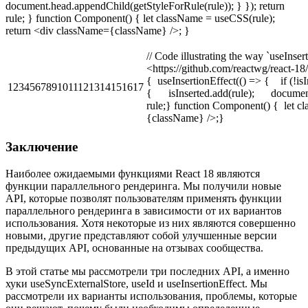
document.head.appendChild(getStyleForRule(rule)); } }); return
rule; } function Component() { let className = useCSS(rule);
return <div className={className} />; }
// Code illustrating the way `useInsert
<https://github.com/reactwg/react-18
{ useInsertionEffect(() => { if (!isI
1234567891011121314151617
{ isInserted.add(rule); document.
rule;} function Component() { let 
{className} />;}
Заключение
Наиболее ожидаемыми функциями React 18 являются
функции параллельного рендеринга. Мы получили новые
API, которые позволят пользователям применять функции
параллельного рендеринга в зависимости от их вариантов
использования. Хотя некоторые из них являются совершенно
новыми, другие представляют собой улучшенные версии
предыдущих API, основанные на отзывах сообщества.
В этой статье мы рассмотрели три последних API, а именно
хуки useSyncExternalStore, useId и useInsertionEffect. Мы
рассмотрели их варианты использования, проблемы, которые