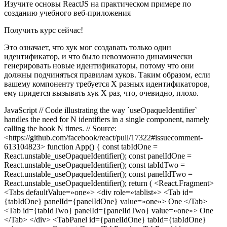
Изучите основы ReactJS на практическом примере по
созданию учебного веб-приложения
Получить курс сейчас!
Это означает, что хук мог создавать только один
идентификатор, и что было невозможно динамически
генерировать новые идентификаторы, потому что они
должны подчиняться правилам хуков. Таким образом, если
вашему компоненту требуется X разных идентификаторов,
ему придется вызывать хук X раз, что, очевидно, плохо.
JavaScript // Code illustrating the way `useOpaqueIdentifier`
handles the need for N identifiers in a single component, namely
calling the hook N times. // Source:
<https://github.com/facebook/react/pull/17322#issuecomment-
613104823> function App() { const tabIdOne =
React.unstable_useOpaqueIdentifier(); const panelIdOne =
React.unstable_useOpaqueIdentifier(); const tabIdTwo =
React.unstable_useOpaqueIdentifier(); const panelIdTwo =
React.unstable_useOpaqueIdentifier(); return ( <React.Fragment>
<Tabs defaultValue=»one»> <div role=»tablist»> <Tab id=
{tabIdOne} panelId={panelIdOne} value=»one»> One </Tab>
<Tab id={tabIdTwo} panelId={panelIdTwo} value=»one»> One
</Tab> </div> <TabPanel id={panelIdOne} tabId={tabIdOne}