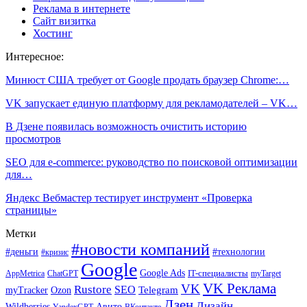
Реклама в интернете
Сайт визитка
Хостинг
Интересное:
Минюст США требует от Google продать браузер Chrome:…
VK запускает единую платформу для рекламодателей – VK…
В Дзене появилась возможность очистить историю
просмотров
SEO для e-commerce: руководство по поисковой оптимизации
для…
Яндекс Вебмастер тестирует инструмент «Проверка
страницы»
Метки
#новости компаний
#деньги
#технологии
#кризис
Google
Google Ads
IT-специалисты
ChatGPT
AppMetrica
myTarget
VK Реклама
VK
Rustore
SEO
Ozon
Telegram
myTracker
Дзен
Дизайн
Wildberries
Авито
ВКонтакте