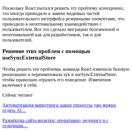
Поскольку React пытался решить эту проблему асинхронно,
это иногда приводило к замене видимых частей
пользовательского интерфейса резервными элементами, что
приводило к неоптимальному взаимодействию с
пользователем. Все это сделало миграцию болезненной и
неоптимальной как для разработчиков, так и для
пользователей.
Решение этих проблем с помощью
useSyncExternalStore
Чтобы решить эти проблемы, команда React изменила базовую
реализацию и переименовала хук в useSyncExternalStore,
чтобы правильно отразить его поведение. Изменения
включают в себя:
Сейчас читают
Автоматизация маркетинга: какие процессы уже можно
отдать AI…
Разработка сайта-визитки: оперативно, недорого и с
отличным…