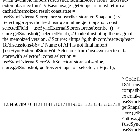
external-store/shim’; // Basic usage. getSnapshot must return a
cached/memoized result const state =
useSyncExternalStore(store.subscribe, store.getSnapshot); //
Selecting a specific field using an inline getSnapshot const
selectedField = useSyncExternalStore(store.subscribe, () =>
store.getSnapshot().selectedField); // Code illustrating the usage of
the memoized version. // Source: <https://github.com/reactwg/react-
18/discussions/86> // Name of API is not final import
{useSyncExternalStoreWithSelector} from ‘use-sync-external-
store/with-selector’; const selection =
useSyncExternalStoreWithSelector( store.subscribe,
store.getSnapshot, getServerSnapshot, selector, isEqual );
// Code i
18/discus
compatibl
external-
useSyncEx
12345678910111213141516171819202122232425262728
getSnapsh
store.get
<https://
{useSyncE
useSyncEx