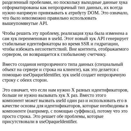
разделенный пробелами, но поскольку выходные данные хука
отформатированы как непрозрачный тип данных, их всегда
нужно напрямую привязывать к атрибуту DOM. Это означало,
что было невозможно правильно использовать
вышеупомянутые API.
Чтобы решить эту проблему, реализация хука была изменена а
сам хук переименован в useId. Этот новый хук API генерирует
стабильные идентификаторы во время SSR и гидратации,
чтобы избежать несоответствий. Вне контента, отображаемого
сервером, он возвращается к глобальному счетчику.
Вместо создания непрозрачного типа данных (специальный
объект на сервере и строка на клиенте), как это делается с
помощью useOpaqueIdentifier, хук useId создает непрозрачную
строку с обеих сторон.
Это означает, что если нам нужно X разных идентификаторов,
больше не нужно вызывать хук X раз. Вместо этого
компонент может вызвать useId один раз и использовать его в
качестве основы для идентификаторов, которые необходимы в
компоненте (например, с помощью суффикса), потому что это
просто строка. Это решает обе проблемы, которые
присутствовали в useOpaqueIdentifier.