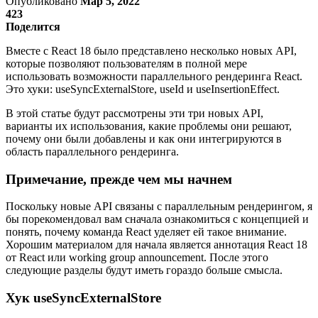
Опубликовано
Мар 5, 2022
423
Поделится
Вместе с React 18 было представлено несколько новых API,
которые позволяют пользователям в полной мере
использовать возможности параллельного рендеринга React.
Это хуки: useSyncExternalStore, useId и useInsertionEffect.
В этой статье будут рассмотрены эти три новых API,
варианты их использования, какие проблемы они решают,
почему они были добавлены и как они интегрируются в
область параллельного рендеринга.
Примечание, прежде чем мы начнем
Поскольку новые API связаны с параллельным рендерингом, я
бы порекомендовал вам сначала ознакомиться с концепцией и
понять, почему команда React уделяет ей такое внимание.
Хорошим материалом для начала является аннотация React 18
от React или working group announcement. После этого
следующие разделы будут иметь гораздо больше смысла.
Хук useSyncExternalStore