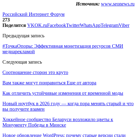
Источник:
www.seonews.ru
Российский Интернет Форум
273
Поделится
VK
OK.ru
Facebook
Twitter
WhatsApp
Telegram
Viber
Предыдущая запись
#ТочкаОпоры: Эффективная монетизация ресурсов СМИ
медиарекламой
Следующая запись
Соотношение сторон это круто
Вам также могут понравиться
Еще от автора
Как отличить устойчивые изменения от временной моды
Новый ноутбук в 2026 году — когда пора менять старый и что
вы получите взамен
Хоккейное сообщество Беларуси возложило цветы к
Монументу Победы в Минске
Новое обновление WordPress: почему старые версии стали