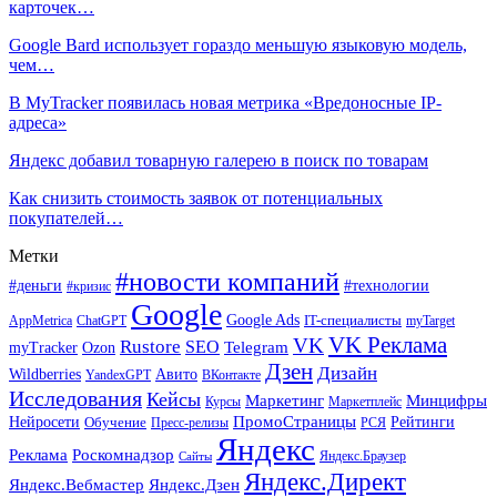
карточек…
Google Bard использует гораздо меньшую языковую модель,
чем…
В MyTracker появилась новая метрика «Вредоносные IP-
адреса»
Яндекс добавил товарную галерею в поиск по товарам
Как снизить стоимость заявок от потенциальных
покупателей…
Метки
#новости компаний
#деньги
#технологии
#кризис
Google
Google Ads
IT-специалисты
ChatGPT
AppMetrica
myTarget
VK Реклама
VK
Rustore
SEO
Ozon
Telegram
myTracker
Дзен
Дизайн
Wildberries
Авито
ВКонтакте
YandexGPT
Исследования
Кейсы
Маркетинг
Минцифры
Маркетплейс
Курсы
ПромоСтраницы
Нейросети
Обучение
Рейтинги
Пресс-релизы
РСЯ
Яндекс
Реклама
Роскомнадзор
Яндекс.Браузер
Сайты
Яндекс.Директ
Яндекс.Вебмастер
Яндекс.Дзен