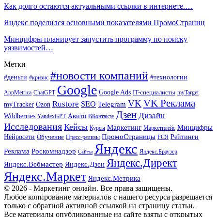
Как долго остаются актуальными ссылки в интернете.…
Яндекс поделился основными показателями ПромоСтраниц
Минцифры планирует запустить программу по поиску
уязвимостей…
Метки
#новости компаний
#деньги
#технологии
#кризис
Google
Google Ads
IT-специалисты
ChatGPT
AppMetrica
myTarget
VK Реклама
VK
Rustore
SEO
Ozon
Telegram
myTracker
Дзен
Дизайн
Wildberries
Авито
ВКонтакте
YandexGPT
Исследования
Кейсы
Маркетинг
Минцифры
Маркетплейс
Курсы
ПромоСтраницы
Нейросети
Обучение
Рейтинги
Пресс-релизы
РСЯ
Яндекс
Реклама
Роскомнадзор
Яндекс.Браузер
Сайты
Яндекс.Директ
Яндекс.Вебмастер
Яндекс.Дзен
Яндекс.Маркет
Яндекс.Метрика
© 2026 - Маркетинг онлайн. Все права защищены.
Любое копирование материалов с нашего ресурса разрешается
только с обратной активной ссылкой на страницу статьи.
Все материалы опубликованные на сайте взяты с открытых