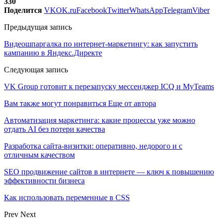
330
Поделится
VK
OK.ru
Facebook
Twitter
WhatsApp
Telegram
Viber
Предыдущая запись
Видеошпаргалка по интернет-маркетингу: как запустить
кампанию в Яндекс.Директе
Следующая запись
VK Group готовит к перезапуску мессенджер ICQ и MyTeams
Вам также могут понравиться
Еще от автора
Автоматизация маркетинга: какие процессы уже можно
отдать AI без потери качества
Разработка сайта-визитки: оперативно, недорого и с
отличным качеством
SEO продвижение сайтов в интернете — ключ к повышению
эффективности бизнеса
Как использовать переменные в CSS
Prev
Next