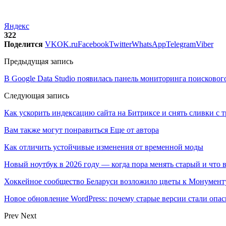
Яндекс
322
Поделится
VK
OK.ru
Facebook
Twitter
WhatsApp
Telegram
Viber
Предыдущая запись
В Google Data Studio появилась панель мониторинга поисковог
Следующая запись
Как ускорить индексацию сайта на Битриксе и снять сливки с 
Вам также могут понравиться
Еще от автора
Как отличить устойчивые изменения от временной моды
Новый ноутбук в 2026 году — когда пора менять старый и что 
Хоккейное сообщество Беларуси возложило цветы к Монумен
Новое обновление WordPress: почему старые версии стали опас
Prev
Next