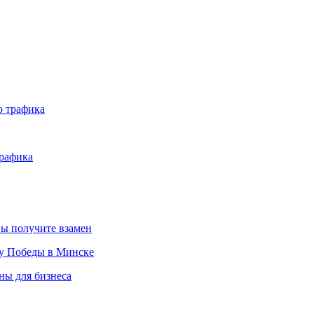
о трафика
трафика
вы получите взамен
ту Победы в Минске
ны для бизнеса