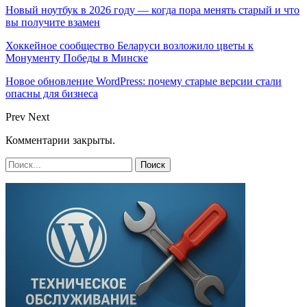
Новый ноутбук в 2026 году — когда пора менять старый и что
вы получите взамен
Хоккейное сообщество Беларуси возложило цветы к
Монументу Победы в Минске
Новое обновление WordPress: почему старые версии стали
опасны для бизнеса
Prev
Next
Комментарии закрыты.