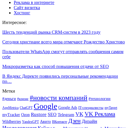
Реклама в интернете
Сайт визитка
Хостинг
Интересное:
Шесть тенденций рынка CRM-систем в 2023 году
Сегодня христиане всего мира отмечают Рождество Христово
Пользователи WhatsApp смогут отправлять сообщения самим
себе
Микроразметка как способ повышения отдачи от SEO
В Яндекс Директе появились персональные рекомендации
по…
Метки
#новости компаний
#деньги
#технологии
#кризис
Google
Google Ads
IT-специалисты
ChatGPT
AppMetrica
myTarget
VK Реклама
VK
Rustore
SEO
Ozon
Telegram
myTracker
Дзен
Дизайн
Wildberries
Авито
ВКонтакте
YandexGPT
Исследования
Кейсы