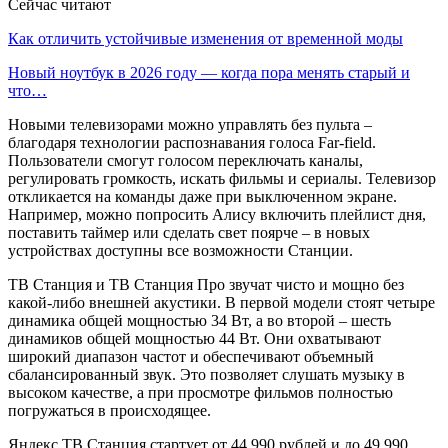
Сейчас читают
Как отличить устойчивые изменения от временной моды
Новый ноутбук в 2026 году — когда пора менять старый и
что…
Новыми телевизорами можно управлять без пульта –
благодаря технологии распознавания голоса Far-field.
Пользователи смогут голосом переключать каналы,
регулировать громкость, искать фильмы и сериалы. Телевизор
откликается на команды даже при выключенном экране.
Например, можно попросить Алису включить плейлист дня,
поставить таймер или сделать свет поярче – в новых
устройствах доступны все возможности Станции.
ТВ Станция и ТВ Станция Про звучат чисто и мощно без
какой-либо внешней акустики. В первой модели стоят четыре
динамика общей мощностью 34 Вт, а во второй – шесть
динамиков общей мощностью 44 Вт. Они охватывают
широкий диапазон частот и обеспечивают объемный
сбалансированный звук. Это позволяет слушать музыку в
высоком качестве, а при просмотре фильмов полностью
погружаться в происходящее.
Яндекс ТВ Станция стартует от 44 990 рублей и до 49 990