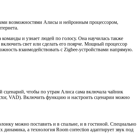
выми возможностями Алисы и нейронным процессором,
тернета.
 команды и узнает людей по голосу. Она научилась также
м включить свет или сделать его поярче. Мощный процессор
можность взаимодействовать с Zigbee-устройствами напрямую.
й сценарий, чтобы по утрам Алиса сама включала чайник
tector, VAD). Включить функцию и настроить сценарии можно
лонку можно поставить и в спальне, и в гостиной. Специально
 динамика, а технология Room correction адаптирует звук под