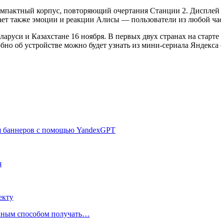
мпактный корпус, повторяющий очертания Станции 2. Дисплей п
т также эмоции и реакции Алисы — пользователи из любой част
уси и Казахстане 16 ноября. В первых двух странах на старте 
бно об устройстве можно будет узнать из мини-сериала Яндекса 
ия баннеров с помощью YandexGPT
я
екту
нным способом получать…