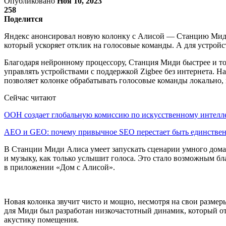
Опубликовано
Ноя 10, 2023
258
Поделится
Яндекс анонсировал новую колонку с Алисой — Станцию Мид
который ускоряет отклик на голосовые команды. А для устройс
Благодаря нейронному процессору, Станция Миди быстрее и точ
управлять устройствами с поддержкой Zigbee без интернета. Н
позволяет колонке обрабатывать голосовые команды локально, 
Сейчас читают
ООН создает глобальную комиссию по искусственному интелл
AEO и GEO: почему привычное SEO перестает быть единств
В Станции Миди Алиса умеет запускать сценарии умного дома,
и музыку, как только услышит голоса. Это стало возможным бл
в приложении «Дом с Алисой».
Новая колонка звучит чисто и мощно, несмотря на свои размер
для Миди был разработан низкочастотный динамик, который отв
акустику помещения.