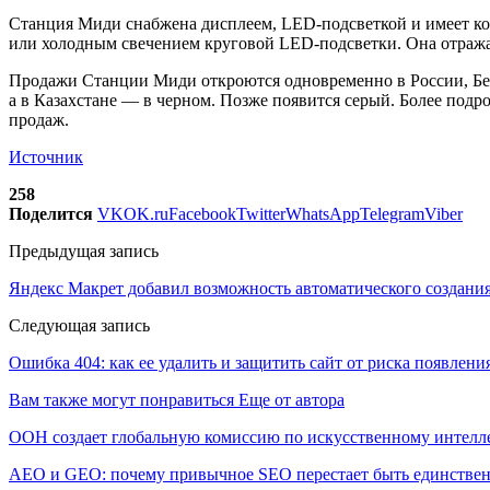
Станция Миди снабжена дисплеем, LED-подсветкой и имеет ко
или холодным свечением круговой LED-подсветки. Она отражае
Продажи Станции Миди откроются одновременно в России, Белар
а в Казахстане — в черном. Позже появится серый. Более подро
продаж.
Источник
258
Поделится
VK
OK.ru
Facebook
Twitter
WhatsApp
Telegram
Viber
Предыдущая запись
Яндекс Макрет добавил возможность автоматического создан
Следующая запись
Ошибка 404: как ее удалить и защитить сайт от риска появлени
Вам также могут понравиться
Еще от автора
ООН создает глобальную комиссию по искусственному интелл
AEO и GEO: почему привычное SEO перестает быть единстве