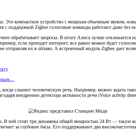
и. Это компактное устройство с мощным объемным звуком, но
тв с поддержкой Zigbee голосовые команды работают даже без ин
нее обрабатывает запросы. В итоге Алиса лучше откликается на
апример, если пропадет интернет, все равно можно будет голосо
не отправляя их в облако. А встроенный модуль Zigbee дает воз
екту
енным…
 когда слышит человеческую речь. Например, можно задать тако
агодаря внедрению детектора активности речи (Voice activity de
ы. В ней стоят три динамика общей мощностью 24 Вт — такую ко
ечает за глубокие басы. Его поддерживают два высокочастотных