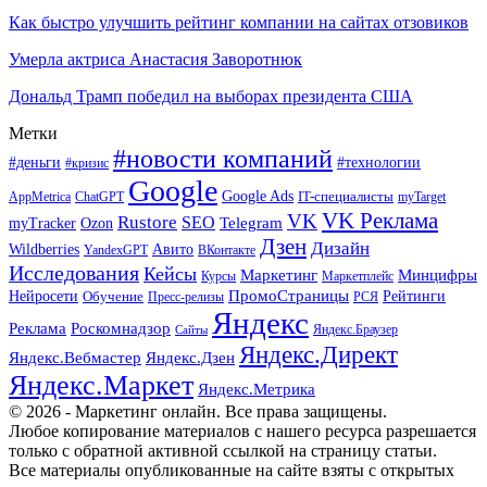
Как быстро улучшить рейтинг компании на сайтах отзовиков
Умерла актриса Анастасия Заворотнюк
Дональд Трамп победил на выборах президента США
Метки
#новости компаний
#деньги
#технологии
#кризис
Google
Google Ads
IT-специалисты
ChatGPT
AppMetrica
myTarget
VK Реклама
VK
Rustore
SEO
Ozon
Telegram
myTracker
Дзен
Дизайн
Wildberries
Авито
ВКонтакте
YandexGPT
Исследования
Кейсы
Маркетинг
Минцифры
Маркетплейс
Курсы
ПромоСтраницы
Нейросети
Обучение
Рейтинги
Пресс-релизы
РСЯ
Яндекс
Реклама
Роскомнадзор
Яндекс.Браузер
Сайты
Яндекс.Директ
Яндекс.Вебмастер
Яндекс.Дзен
Яндекс.Маркет
Яндекс.Метрика
© 2026 - Маркетинг онлайн. Все права защищены.
Любое копирование материалов с нашего ресурса разрешается
только с обратной активной ссылкой на страницу статьи.
Все материалы опубликованные на сайте взяты с открытых