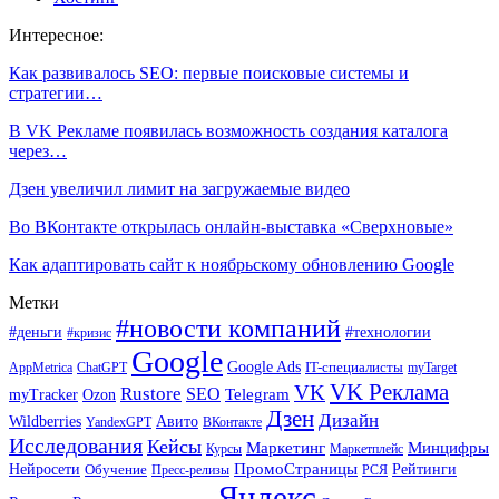
Интересное:
Как развивалось SEO: первые поисковые системы и
стратегии…
В VK Рекламе появилась возможность создания каталога
через…
Дзен увеличил лимит на загружаемые видео
Во ВКонтакте открылась онлайн-выставка «Сверхновые»
Как адаптировать сайт к ноябрьскому обновлению Google
Метки
#новости компаний
#деньги
#технологии
#кризис
Google
Google Ads
IT-специалисты
ChatGPT
AppMetrica
myTarget
VK Реклама
VK
Rustore
SEO
Ozon
Telegram
myTracker
Дзен
Дизайн
Wildberries
Авито
ВКонтакте
YandexGPT
Исследования
Кейсы
Маркетинг
Минцифры
Маркетплейс
Курсы
ПромоСтраницы
Нейросети
Обучение
Рейтинги
Пресс-релизы
РСЯ
Яндекс