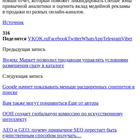
новый отчет, который поможет ликвидировать слепые зоны
привычной аналитики и оценить вклад медийной рекламы
в продажи из разных онлайн-каналов.
Источник
316
Поделится
VK
OK.ru
Facebook
Twitter
WhatsApp
Telegram
Viber
Предыдущая запись
Яндекс Маркет позволил продавцам управлять условиями
размещения сразу в каталоге
Следующая запись
Google начнет показывать меньше расширенных сниппетов в
поиске
Вам также могут понравиться
Еще от автора
ООН создает глобальную комиссию по искусственному
интеллекту
AEO и GEO: почему привычное SEO перестает быть
единственным способом получать…