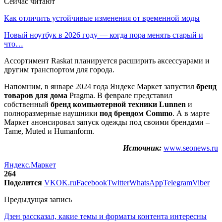
Сейчас читают
Как отличить устойчивые изменения от временной моды
Новый ноутбук в 2026 году — когда пора менять старый и
что…
Ассортимент Raskat планируется расширить аксессуарами и
другим транспортом для города.
Напомним, в январе 2024 года Яндекс Маркет запустил
бренд
товаров для дома
Pragma. В феврале представил
собственный
бренд компьютерной техники Lunnen
и
полноразмерные наушники
под брендом Commo
. А в марте
Маркет анонсировал запуск одежды под своими брендами –
Tame, Muted и Humanform.
Источник:
www.seonews.ru
Яндекс.Маркет
264
Поделится
VK
OK.ru
Facebook
Twitter
WhatsApp
Telegram
Viber
Предыдущая запись
Дзен рассказал, какие темы и форматы контента интересны