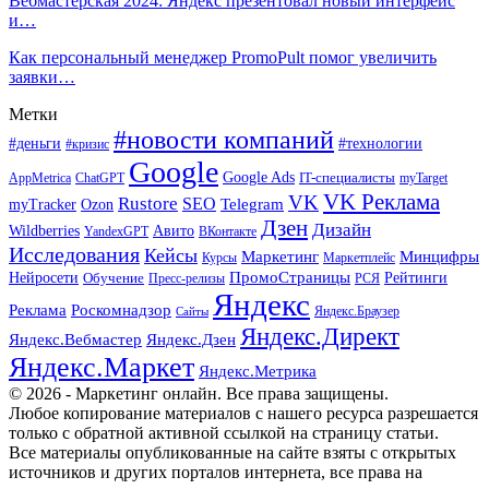
Вебмастерская 2024: Яндекс презентовал новый интерфейс
и…
Как персональный менеджер PromoPult помог увеличить
заявки…
Метки
#новости компаний
#деньги
#технологии
#кризис
Google
Google Ads
IT-специалисты
ChatGPT
AppMetrica
myTarget
VK Реклама
VK
Rustore
SEO
Ozon
Telegram
myTracker
Дзен
Дизайн
Wildberries
Авито
ВКонтакте
YandexGPT
Исследования
Кейсы
Маркетинг
Минцифры
Маркетплейс
Курсы
ПромоСтраницы
Нейросети
Обучение
Рейтинги
Пресс-релизы
РСЯ
Яндекс
Реклама
Роскомнадзор
Яндекс.Браузер
Сайты
Яндекс.Директ
Яндекс.Вебмастер
Яндекс.Дзен
Яндекс.Маркет
Яндекс.Метрика
© 2026 - Маркетинг онлайн. Все права защищены.
Любое копирование материалов с нашего ресурса разрешается
только с обратной активной ссылкой на страницу статьи.
Все материалы опубликованные на сайте взяты с открытых
источников и других порталов интернета, все права на