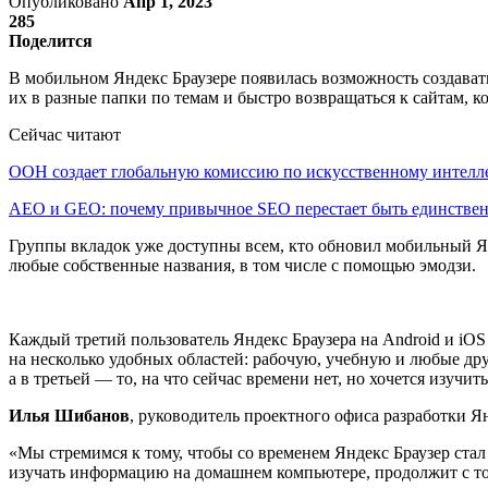
Опубликовано
Апр 1, 2023
285
Поделится
В мобильном Яндекс Браузере появилась возможность создават
их в разные папки по темам и быстро возвращаться к сайтам, к
Сейчас читают
ООН создает глобальную комиссию по искусственному интелл
AEO и GEO: почему привычное SEO перестает быть единств
Группы вкладок уже доступны всем, кто обновил мобильный Янд
любые собственные названия, в том числе с помощью эмодзи.
Каждый третий пользователь Яндекс Браузера на Android и iOS
на несколько удобных областей: рабочую, учебную и любые дру
а в третьей — то, на что сейчас времени нет, но хочется изучит
Илья Шибанов
, руководитель проектного офиса разработки Ян
«Мы стремимся к тому, чтобы со временем Яндекс Браузер стал
изучать информацию на домашнем компьютере, продолжит с тог