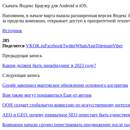
Скачать Яндекс Браузер для Android и iOS.
Напомним, в начале марта вышла расширенная версия Яндекс Б
за пределы компании, открывает доступ к приоритетной техни
Источник
285
Поделится
VK
OK.ru
Facebook
Twitter
WhatsApp
Telegram
Viber
Предыдущая запись
Каким должен быть линкбилдинг в 2023 году?
Следующая запись
Google завершил мартовское обновление основного алгоритма
Вам также могут понравиться
Еще от автора
ООН создает глобальную комиссию по искусственному интелл
AEO и GEO: почему привычное SEO перестает быть единстве
Компании начали срочно перестраивать продвижение после п