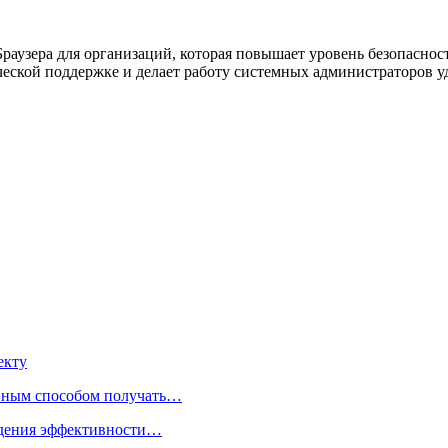
раузера для организаций, которая повышает уровень безопаснос
ческой поддержке и делает работу системных администраторов у
екту
нным способом получать…
адения эффективности…