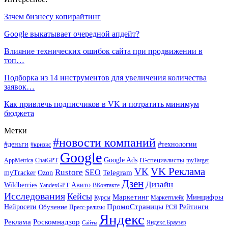
Зачем бизнесу копирайтинг
Google выкатывает очередной апдейт?
Влияние технических ошибок сайта при продвижении в
топ…
Подборка из 14 инструментов для увеличения количества
заявок…
Как привлечь подписчиков в VK и потратить минимум
бюджета
Метки
#новости компаний
#деньги
#технологии
#кризис
Google
Google Ads
IT-специалисты
ChatGPT
AppMetrica
myTarget
VK Реклама
VK
Rustore
SEO
Ozon
Telegram
myTracker
Дзен
Дизайн
Wildberries
Авито
ВКонтакте
YandexGPT
Исследования
Кейсы
Маркетинг
Минцифры
Маркетплейс
Курсы
ПромоСтраницы
Нейросети
Обучение
Рейтинги
Пресс-релизы
РСЯ
Яндекс
Реклама
Роскомнадзор
Яндекс.Браузер
Сайты