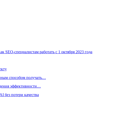
ак SEO-специалистам работать с 1 октября 2023 года
екту
нным способом получать…
адения эффективности…
I без потери качества