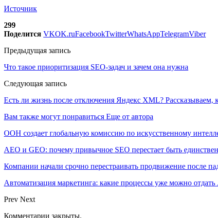
Источник
299
Поделится
VK
OK.ru
Facebook
Twitter
WhatsApp
Telegram
Viber
Предыдущая запись
Что такое приоритизация SEO-задач и зачем она нужна
Следующая запись
Есть ли жизнь после отключения Яндекс XML? Рассказываем, к
Вам также могут понравиться
Еще от автора
ООН создает глобальную комиссию по искусственному интелл
AEO и GEO: почему привычное SEO перестает быть единстве
Компании начали срочно перестраивать продвижение после п
Автоматизация маркетинга: какие процессы уже можно отдать A
Prev
Next
Комментарии закрыты.