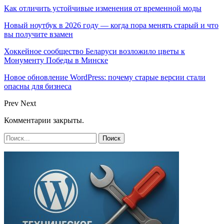
Как отличить устойчивые изменения от временной моды
Новый ноутбук в 2026 году — когда пора менять старый и что
вы получите взамен
Хоккейное сообщество Беларуси возложило цветы к
Монументу Победы в Минске
Новое обновление WordPress: почему старые версии стали
опасны для бизнеса
Prev
Next
Комментарии закрыты.