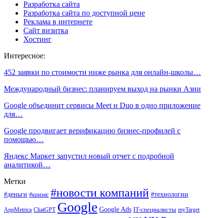
Разработка сайта
Разработка сайта по доступной цене
Реклама в интернете
Сайт визитка
Хостинг
Интересное:
452 заявки по стоимости ниже рынка для онлайн-школы…
Международный бизнес: планируем выход на рынки Азии
Google объединит сервисы Meet и Duo в одно приложение
для…
Google продвигает верификацию бизнес-профилей с
помощью…
Яндекс Маркет запустил новый отчет с подробной
аналитикой…
Метки
#новости компаний
#деньги
#технологии
#кризис
Google
Google Ads
IT-специалисты
ChatGPT
AppMetrica
myTarget