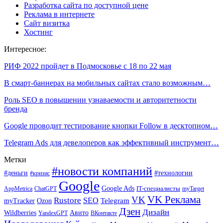
Разработка сайта по доступной цене
Реклама в интернете
Сайт визитка
Хостинг
Интересное:
РИФ 2022 пройдет в Подмосковье с 18 по 22 мая
В смарт-баннерах на мобильных сайтах стало возможным…
Роль SEO в повышении узнаваемости и авторитетности
бренда
Google проводит тестирование кнопки Follow в десктопном…
Telegram Ads для девелоперов как эффективный инструмент…
Метки
#новости компаний
#деньги
#технологии
#кризис
Google
Google Ads
IT-специалисты
ChatGPT
AppMetrica
myTarget
VK Реклама
VK
Rustore
SEO
Ozon
Telegram
myTracker
Дзен
Дизайн
Wildberries
Авито
ВКонтакте
YandexGPT