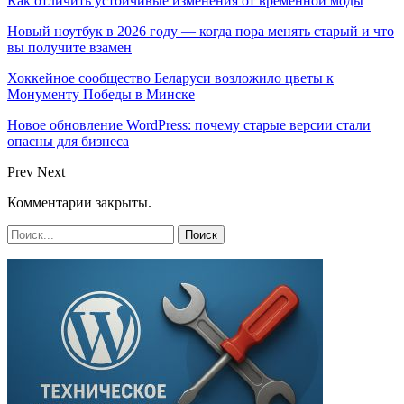
Как отличить устойчивые изменения от временной моды
Новый ноутбук в 2026 году — когда пора менять старый и что
вы получите взамен
Хоккейное сообщество Беларуси возложило цветы к
Монументу Победы в Минске
Новое обновление WordPress: почему старые версии стали
опасны для бизнеса
Prev
Next
Комментарии закрыты.