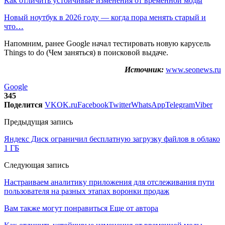
Как отличить устойчивые изменения от временной моды
Новый ноутбук в 2026 году — когда пора менять старый и
что…
Напомним, ранее Google начал тестировать новую карусель
Things to do (Чем заняться) в поисковой выдаче.
Источник:
www.seonews.ru
Google
345
Поделится
VK
OK.ru
Facebook
Twitter
WhatsApp
Telegram
Viber
Предыдущая запись
Яндекс Диск ограничил бесплатную загрузку файлов в облако
1 ГБ
Следующая запись
Настраиваем аналитику приложения для отслеживания пути
пользователя на разных этапах воронки продаж
Вам также могут понравиться
Еще от автора