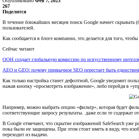
Опубликовано
Фев 7, 2023
267
Поделится
В течение ближайших месяцев поиск Google начнет скрывать (
пользователей.
Как сообщается в блоге компании, это делается для того, чтоб
Сейчас читают
ООН создает глобальную комиссию по искусственному интелл
AEO и GEO: почему привычное SEO перестает быть единств
Как только настройка станет дефолтной, Google уведомит поль
нажав кнопку «просмотреть изображение», либо перейдя в «уп
Например, можно выбрать опцию «фильтр», которая будет филь
соответствующие запросу результаты. даже если те содержат 
В Google отмечают, что скрытие изображений SafeSearch уже 
пока были не защищены. При этом стоит иметь в виду, что изоб
переходит из выдачи.