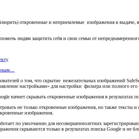
блюрить) откровенные и неприемлемые изображения в выдаче, вк
ы помочь людям защитить себя и свои семьи от непреднамеренног
екту
енным…
зователей о том, что скрытие нежелательных изображений SafeS
равление настройками» для настройки фильтра или полного его
тровать не только откровенные изображения, но также тексты и
откровенные изображения.
работает по умолчанию для несовершеннолетних зарегистрирован
ражения скрываются только в результатах поиска Google и не бл