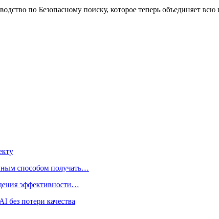
оводство по Безопасному поиску, которое теперь объединяет вс
екту
нным способом получать…
адения эффективности…
I без потери качества