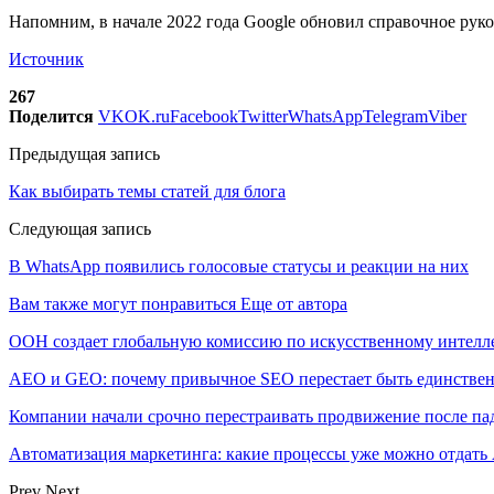
Напомним, в начале 2022 года Google обновил справочное рук
Источник
267
Поделится
VK
OK.ru
Facebook
Twitter
WhatsApp
Telegram
Viber
Предыдущая запись
Как выбирать темы статей для блога
Следующая запись
В WhatsApp появились голосовые статусы и реакции на них
Вам также могут понравиться
Еще от автора
ООН создает глобальную комиссию по искусственному интелл
AEO и GEO: почему привычное SEO перестает быть единстве
Компании начали срочно перестраивать продвижение после п
Автоматизация маркетинга: какие процессы уже можно отдать A
Prev
Next