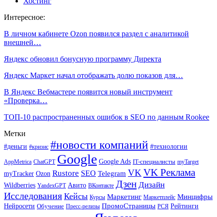
Хостинг
Интересное:
В личном кабинете Ozon появился раздел с аналитикой
внешней…
Яндекс обновил бонусную программу Директа
Яндекс Маркет начал отображать долю показов для…
В Яндекс Вебмастере появится новый инструмент
«Проверка…
ТОП-10 распространенных ошибок в SEO по данным Rookee
Метки
#новости компаний
#деньги
#технологии
#кризис
Google
Google Ads
IT-специалисты
ChatGPT
AppMetrica
myTarget
VK Реклама
VK
Rustore
SEO
Ozon
Telegram
myTracker
Дзен
Дизайн
Wildberries
Авито
ВКонтакте
YandexGPT
Исследования
Кейсы
Маркетинг
Минцифры
Маркетплейс
Курсы
ПромоСтраницы
Нейросети
Обучение
Рейтинги
Пресс-релизы
РСЯ