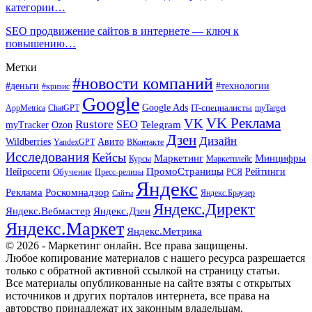
категории…
SEO продвижение сайтов в интернете — ключ к
повышению…
Метки
#новости компаний
#деньги
#технологии
#кризис
Google
Google Ads
IT-специалисты
ChatGPT
AppMetrica
myTarget
VK Реклама
VK
Rustore
SEO
Ozon
Telegram
myTracker
Дзен
Дизайн
Wildberries
Авито
ВКонтакте
YandexGPT
Исследования
Кейсы
Маркетинг
Минцифры
Маркетплейс
Курсы
ПромоСтраницы
Нейросети
Обучение
Рейтинги
Пресс-релизы
РСЯ
Яндекс
Реклама
Роскомнадзор
Яндекс.Браузер
Сайты
Яндекс.Директ
Яндекс.Вебмастер
Яндекс.Дзен
Яндекс.Маркет
Яндекс.Метрика
© 2026 - Маркетинг онлайн. Все права защищены.
Любое копирование материалов с нашего ресурса разрешается
только с обратной активной ссылкой на страницу статьи.
Все материалы опубликованные на сайте взяты с открытых
источников и других порталов интернета, все права на
авторство принадлежат их законным владельцам.