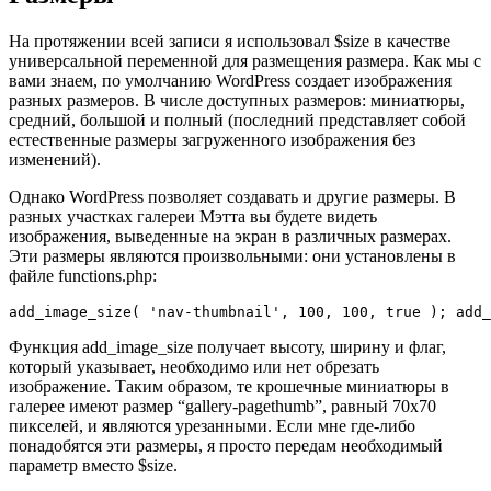
На протяжении всей записи я использовал $size в качестве
универсальной переменной для размещения размера. Как мы с
вами знаем, по умолчанию WordPress создает изображения
разных размеров. В числе доступных размеров: миниатюры,
средний, большой и полный (последний представляет собой
естественные размеры загруженного изображения без
изменений).
Однако WordPress позволяет создавать и другие размеры. В
разных участках галереи Мэтта вы будете видеть
изображения, выведенные на экран в различных размерах.
Эти размеры являются произвольными: они установлены в
файле functions.php:
add_image_size( 'nav-thumbnail', 100, 100, true ); add_
Функция add_image_size получает высоту, ширину и флаг,
который указывает, необходимо или нет обрезать
изображение. Таким образом, те крошечные миниатюры в
галерее имеют размер “gallery-pagethumb”, равный 70х70
пикселей, и являются урезанными. Если мне где-либо
понадобятся эти размеры, я просто передам необходимый
параметр вместо $size.