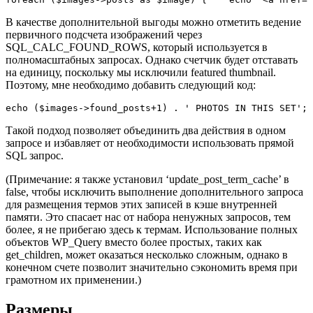
В качестве дополнительной выгоды можно отметить ведение
первичного подсчета изображений через
SQL_CALC_FOUND_ROWS, который используется в
полномасштабных запросах. Однако счетчик будет отставать
на единицу, поскольку мы исключили featured thumbnail.
Поэтому, мне необходимо добавить следующий код:
echo ($images->found_posts+1) . ' PHOTOS IN THIS SET';
Такой подход позволяет объединить два действия в одном
запросе и избавляет от необходимости использовать прямой
SQL запрос.
(Примечание: я также установил ‘update_post_term_cache’ в
false, чтобы исключить выполнение дополнительного запроса
для размещения термов этих записей в кэше внутренней
памяти. Это спасает нас от набора ненужных запросов, тем
более, я не прибегаю здесь к термам. Использование полных
объектов WP_Query вместо более простых, таких как
get_children, может оказаться несколько сложным, однако в
конечном счете позволит значительно сэкономить время при
грамотном их применении.)
Размеры