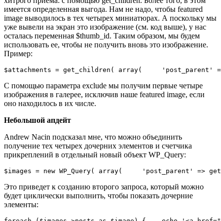
хитрого приема: с помощью get_children. Более того, в этом
имеется определенная выгода. Нам не надо, чтобы featured
image выводилось в тех четырех миниатюрах. А поскольку мы
уже вывели на экран это изображение (см. код выше), у нас
осталась переменная $thumb_id. Таким образом, мы будем
использовать ее, чтобы не получить вновь это изображение.
Пример:
С помощью параметра exclude мы получим первые четыре
изображения в галерее, исключив наше featured image, если
оно находилось в их числе.
Небольшой апдейт
Andrew Nacin подсказал мне, что можно объединить
получение тех четырех дочерних элементов и счетчика
прикреплений в отдельный новый объект WP_Query:
$images = new WP_Query( array(     'post_parent' => get
Это приведет к созданию второго запроса, который можно
будет циклически выполнить, чтобы показать дочерние
элементы:
foreach ($images->po