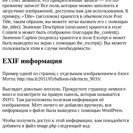
Не стоит забывать, что прикрепленные записи — это по-
прежнему записи! Все поля, которые можно заполнить в
загрузчике изображений, доступны вам для использования. К
примеру, «Title» (заголовок) хранится в обычном поле Post
Title, таким образом, вы можете легко вызвать его с помощью
the_title(). Значение Description (описание) хранится в поле
Content и может быть отображено благодаря the_content().
Значение Caption (подпись) хранится в поле Excerpt и может
быть выведено на экран с помощью the_excerpt(). Вы можете
пользоваться этим в случае необходимости.
EXIF информация
Пример одной из страниц с отдельным изображением в блоге
Мэтта: http://ma.tt/2011/05/balloon-ride/mcm_9033/.
Выглядит довольно неплохо. Прокрутите страницу немного
вниз и посмотрите на правую панель, которая называется
INFO. Там расположена полезная информация об
изображении. Мэтт ничего не добавлял вручную, вся
информация о файле была выведена с помощью WordPress.
Чтобы получить доступ к этой информации, вам понадобится
добавить в файл image.php следующий код: