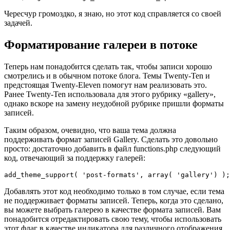
Чересчур громоздко, я знаю, но этот код справляется со своей
задачей.
Форматирование галереи в потоке
Теперь нам понадобится сделать так, чтобы записи хорошо
смотрелись и в обычном потоке блога. Темы Twenty-Ten и
предстоящая Twenty-Eleven помогут нам реализовать это.
Ранее Twenty-Ten использовала для этого рубрику «gallery»,
однако вскоре на замену неудобной рубрике пришли форматы
записей.
Таким образом, очевидно, что ваша тема должна
поддерживать формат записей Gallery. Сделать это довольно
просто: достаточно добавить в файл functions.php следующий
код, отвечающий за поддержку галерей:
add_theme_support( 'post-formats', array( 'gallery') );
Добавлять этот код необходимо только в том случае, если тема
не поддерживает форматы записей. Теперь, когда это сделано,
вы можете выбрать галерею в качестве формата записей. Вам
понадобится отредактировать свою тему, чтобы использовать
этот флаг в качестве индикатора для различного отображения