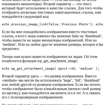
показывать миниатюры). Второй параметр — это текст,
который будет использован в качестве ссылки. Для того чтобы
отобразить несколько текстовых навигационных ссылок, нам
понадобится следующий код:
echo previous_image_link(false,'Previous Photo'); echo 
Если бы мне понадобились изображения вместо текстовых
ссылок, я всего лишь изменил бы значение false на ‘thumbnail’,
чтобы вывести на экран миниатюры изображений. Или на
‘medium’. Или на любое другое значение размера, которое я бы
предпочел.
Теперь нам нужно вывести изображение на экран. Об этом
позаботится функция wp_get_attachment_image:
echo wp_get_attachment_image( $post->ID, 'medium' ); 
Второй параметр здесь — это размер изображения. Вместо
«medium» мы могли бы использовать ‘large’, ‘full’, ‘thumbnail’
или любой другой из размеров изображения. Если вы хотите,
чтобы изображение было кликабельным (меняло свой размер
по щелчку), вам понадобится заключить его в тег A и связать
его с полноразмерным изображением.