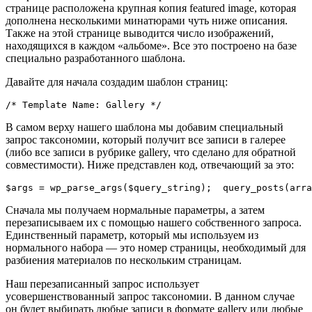
странице расположена крупная копия featured image, которая
дополнена несколькими минатюрами чуть ниже описания.
Также на этой странице выводится число изображений,
находящихся в каждом «альбоме». Все это построено на базе
специально разработанного шаблона.
Давайте для начала создадим шаблон страниц:
/* Template Name: Gallery */
В самом верху нашего шаблона мы добавим специальный
запрос таксономии, который получит все записи в галерее
(либо все записи в рубрике gallery, что сделано для обратной
совместимости). Ниже представлен код, отвечающий за это:
$args = wp_parse_args($query_string);  query_posts(arra
Сначала мы получаем нормальные параметры, а затем
перезаписываем их с помощью нашего собственного запроса.
Единственный параметр, который мы используем из
нормального набора — это номер страницы, необходимый для
разбиения материалов по нескольким страницам.
Наш перезаписанный запрос использует
усовершенствованный запрос таксономии. В данном случае
он будет выбирать любые записи в формате gallery или любые