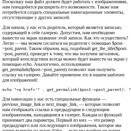
Поскольку наш файл должен будет работать с изображениями,
нам понадобится расширить его возможности. Также нам
потребуется создать специальные навигационные элементы,
отсутствующие у других записей.
Для начала, у нас есть родитель, который является записью,
содержащей в себе галерею. Допустим, нам необходимо
вывести на экран название этой записи. Как это осуществить?
Легко — мы можем сослаться на родителя с помощью $post-
>post_parent. Таким образом, код, подобный get_the_title($post-
>post_parent), приведет к тому, что мы получим заголовок,
который впоследствии всегда можно будет вывести на экран с
помощью echo. Аналогично, использование
get_permalink($post->post_parent) позволит нам получить
ссылку на галерею. Давайте применим это в нашем шаблоне
для изображений:
echo "<a href='" . get_permalink($post->post_parent). "
Для навигации у нас есть специальные функции —
previous_image_link и next_image_link, — которые позволят
нам отображать ссылки к предыдущим и следующим
изображениям, находящимся в галерее. Каждая из функций
принимает два параметра. Первый из них — это размер
предыдущего или последующего изображения, которое мы
хотим вывести на экран (false — если мы вообще не хотим