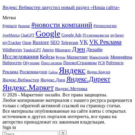
Яндекс Вебмастер запустил новый раздел «Ниша сайта»
Метки
#новости компаний
#деньги
#технологии
#кризис
Google
Google Ads
IT-специалисты
ChatGPT
AppMetrica
myTarget
VK Реклама
VK
Rustore
SEO
Ozon
Telegram
myTracker
Дзен
Дизайн
Wildberries
Авито
ВКонтакте
YandexGPT
Исследования
Кейсы
Маркетинг
Минцифры
Маркетплейс
Курсы
ПромоСтраницы
Нейросети
Обучение
Рейтинги
Пресс-релизы
РСЯ
Яндекс
Реклама
Роскомнадзор
Яндекс.Браузер
Сайты
Яндекс.Директ
Яндекс.Вебмастер
Яндекс.Дзен
Яндекс.Маркет
Яндекс.Метрика
© 2026 - Маркетинг онлайн. Все права защищены.
Любое копирование материалов с нашего ресурса разрешается
только с обратной активной ссылкой на страницу статьи.
Все материалы опубликованные на сайте взяты с открытых
источников и других порталов интернета, все права на
авторство принадлежат их законным владельцам.
Sign in