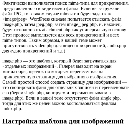
Фактически выполняется поиск mime-типа для прикрепления,
представленного в виде имени файла. Если вы загружали
файл JPG, то в таком случае mime-тип будет задан как
«image/jpeg». WordPress сначала попытается отыскать файл
image.php, затем jpeg.php, затем image_jpeg.php, и, наконец,
будет использовать attachment.php как универсальную основу.
Этот процесс выполняется для всех прикреплений и всех
mime-типов. Таким образом, в вашей теме может
присутствовать video.php для видео прикреплений, audio.php
для аудио прикреплений и т.д.)
image.php — это шаблон, который будет загружаться для
«отдельных изображений». Галерея выводит на экран
миниатюры, щелчок по которым перенесет вас на
прикрепленную страницу для выбранного изображения.
Самый простой способ создать страницу для изображений —
это скопировать файл для отдельных записей и переименовать
его (берем single.php, копируем и переименовываем в
image.php). Если в вашей теме отсутствует файл single.php,
тогда для этих же целей можно воспользоваться файлом
index.php.
Настройка шаблона для изображений