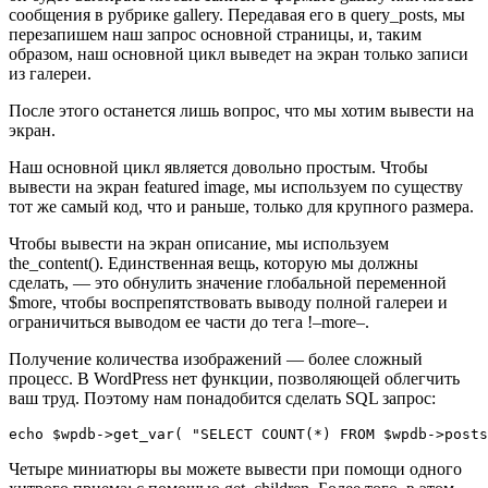
сообщения в рубрике gallery. Передавая его в query_posts, мы
перезапишем наш запрос основной страницы, и, таким
образом, наш основной цикл выведет на экран только записи
из галереи.
После этого останется лишь вопрос, что мы хотим вывести на
экран.
Наш основной цикл является довольно простым. Чтобы
вывести на экран featured image, мы используем по существу
тот же самый код, что и раньше, только для крупного размера.
Чтобы вывести на экран описание, мы используем
the_content(). Единственная вещь, которую мы должны
сделать, — это обнулить значение глобальной переменной
$more, чтобы воспрепятствовать выводу полной галереи и
ограничиться выводом ее части до тега !–more–.
Получение количества изображений — более сложный
процесс. В WordPress нет функции, позволяющей облегчить
ваш труд. Поэтому нам понадобится сделать SQL запрос:
echo $wpdb->get_var( "SELECT COUNT(*) FROM $wpdb->posts
Четыре миниатюры вы можете вывести при помощи одного