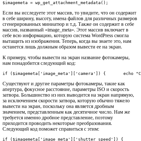
$imagemeta = wp_get_attachment_metadata();
Если вы исследуете этот массив, то увидите, что он содержит
в себе ширину, высоту, имена файлов для различных размеров
сгенерированных миниатюр и т.д. Также он содержит в себе
массив, названный «image_meta». Этот массив включает в
себе всю информацию, которую система WordPress смогла
вытащить из изображения. Теперь, когда вы знаете это, нам
останется лишь должным образом вывести ее на экран.
К примеру, чтобы вывести на экран название фотокамеры,
нам понадобится следующий код:
if ($imageme
Существуют и другие параметры фотокамеры, такие как
апертура, фокусное расстояние, параметры ISO и скорость
затвора. Большинство из них выводится на экран напрямую,
за исключением скорости затвора, которую обычно тяжело
вывести на экран, поскольку она является дробным
значением, представленным как десятичное число. Нам же
требуется именно дробное представление, поэтому
приходится проводить некоторые преобразования.
Следующий код поможет справиться с этим: