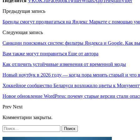
Поделится
VK
OK.ru
Facebook
Twitter
WhatsApp
Telegram
Viber
Предыдущая запись
Бренды смогут продвигаться на Яндекс Маркете с помощью у
Следующая запись
Санкции поисковых систем: фильтры Яндекса и Google. Как вы
Вам также могут понравиться
Еще от автора
Как отличить устойчивые изменения от временной моды
Новый ноутбук в 2026 году — когда пора менять старый и что 
Хоккейное сообщество Беларуси возложило цветы к Монумен
Новое обновление WordPress: почему старые версии стали опас
Prev
Next
Комментарии закрыты.