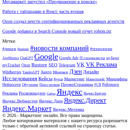
Мегамаркет запустил «Продвижение в поиске»
Работа с таблицами в React: часть вторая
Ozon создал реестр сертифицированных рекламных агентств
Google добавил в Search Console новый отчет robots.txt
Метки
#новости компаний
#деньги
#технологии
#кризис
Google
Google Ads
IT-специалисты
ChatGPT
AppMetrica
myTarget
VK Реклама
VK
Rustore
SEO
Ozon
Telegram
myTracker
Дзен
Дизайн
Wildberries
Авито
ВКонтакте
YandexGPT
Исследования
Кейсы
Маркетинг
Минцифры
Маркетплейс
Курсы
ПромоСтраницы
Нейросети
Обучение
Рейтинги
Пресс-релизы
РСЯ
Яндекс
Реклама
Роскомнадзор
Яндекс.Браузер
Сайты
Яндекс.Директ
Яндекс.Вебмастер
Яндекс.Дзен
Яндекс.Маркет
Яндекс.Метрика
© 2026 - Маркетинг онлайн. Все права защищены.
Любое копирование материалов с нашего ресурса разрешается
только с обратной активной ссылкой на страницу статьи.