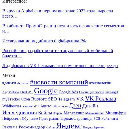
Интересное:
Выручка Alphabet в первом квартале 2023 года выросла
всего…
В кабинете ПромоСтраниц появилось исключение сегментов
и…
Исследование медийного digital-рынка РФ
Российские разработчики тестируют новый мобильный
браузер…
Лид-формы в VK Рекламе: что изменилось после переезда
Метки
#новости компаний
#деньги
#технологии
#кризис
Google
Google Ads
IT-специалисты
ChatGPT
AppMetrica
myTarget
VK Реклама
VK
Rustore
SEO
Ozon
Telegram
myTracker
Дзен
Дизайн
Wildberries
Авито
ВКонтакте
YandexGPT
Исследования
Кейсы
Маркетинг
Минцифры
Маркетплейс
Курсы
ПромоСтраницы
Нейросети
Обучение
Рейтинги
Пресс-релизы
РСЯ
Яндекс
Реклама
Роскомнадзор
Яндекс.Браузер
Сайты