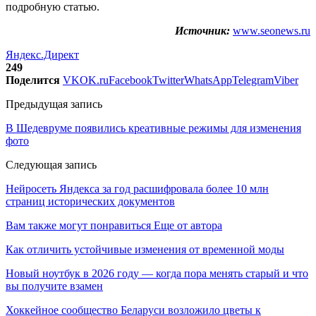
подробную статью.
Источник:
www.seonews.ru
Яндекс.Директ
249
Поделится
VK
OK.ru
Facebook
Twitter
WhatsApp
Telegram
Viber
Предыдущая запись
В Шедевруме появились креативные режимы для изменения
фото
Следующая запись
Нейросеть Яндекса за год расшифровала более 10 млн
страниц исторических документов
Вам также могут понравиться
Еще от автора
Как отличить устойчивые изменения от временной моды
Новый ноутбук в 2026 году — когда пора менять старый и что
вы получите взамен
Хоккейное сообщество Беларуси возложило цветы к