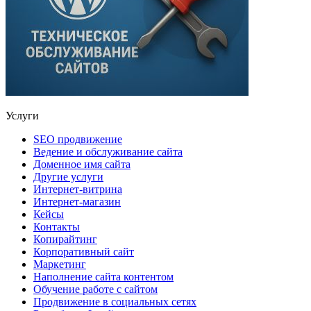
Услуги
SEO продвижение
Ведение и обслуживание сайта
Доменное имя сайта
Другие услуги
Интернет-витрина
Интернет-магазин
Кейсы
Контакты
Копирайтинг
Корпоративный сайт
Маркетинг
Наполнение сайта контентом
Обучение работе с сайтом
Продвижение в социальных сетях