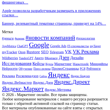
фишинговых…
Apple позволила разработчикам размещать в приложениях
ссылки…
Баннер, релевантный тематике страницы, приведет на 14%…
Метки
#новости компаний
#деньги
#технологии
#кризис
Google
Google Ads
IT-специалисты
ChatGPT
AppMetrica
myTarget
VK Реклама
VK
Rustore
SEO
Ozon
Telegram
myTracker
Дзен
Дизайн
Wildberries
Авито
ВКонтакте
YandexGPT
Исследования
Кейсы
Маркетинг
Минцифры
Маркетплейс
Курсы
ПромоСтраницы
Нейросети
Обучение
Рейтинги
Пресс-релизы
РСЯ
Яндекс
Реклама
Роскомнадзор
Яндекс.Браузер
Сайты
Яндекс.Директ
Яндекс.Вебмастер
Яндекс.Дзен
Яндекс.Маркет
Яндекс.Метрика
© 2026 - Маркетинг онлайн. Все права защищены.
Любое копирование материалов с нашего ресурса разрешается
только с обратной активной ссылкой на страницу статьи.
Все материалы опубликованные на сайте взяты с открытых