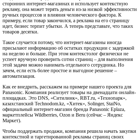
сторонних интернет-магазинах и использует контекстную
рекламу, она может терять деньги из-за низкой эффективности
ручных процессов и влияния человеческого фактора. К
примеру, если товар закончился, а реклама на его страницу
идет, бизнес терпит убытки. А теперь представьте, что таких
товаров десятки.
Такое случается потому, что интернет-магазины иногда
присылают информацию об остатках продукции с задержкой
на неделю и больше. При этом контекстолог физически не
успеет вручную проверить сотни страниц – для выполнения
этой задачи можно нанимать отдельного сотрудника. Но
зачем, если есть более простое и выгодное решение –
автоматизация.
Как ее внедрить, расскажем на примере нашего проекта для
Panasonic. Компания реализует товары на двенадцати онлайн-
площадках. Это DNS, «Ситилинк», RBT.ru, «Технопарк»,
казахстанский Technodom.kz, «Хитек«, Solinger, StaiNo,
официальный интернет-магазин бренда Panasonic Eplaza,
маркетплейсы Wildberries, Ozon и Beru (сейчас – Яндекс
Маркет).
Чтобы поддержать продажи, компания решила начать закупки
контекстной и таргетированной рекламы страниц своих