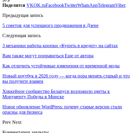
Поделится
VK
OK.ru
Facebook
Twitter
WhatsApp
Telegram
Viber
Предыдущая запись
5 советов для успешного продвижения в Дзене
Следующая запись
3 механики работы кнопки «Купить в кредит» на сайтах
Вам также могут понравиться
Еще от автора
Как отличить устойчивые изменения от временной моды
Новый ноутбук в 2026 году — когда пора менять старый и что
вы получите взамен
Хоккейное сообщество Беларуси возложило цветы к
Монументу Победы в Минске
Новое обновление WordPress: почему старые версии стали
опасны для бизнеса
Prev
Next
Комментарии закрыты.