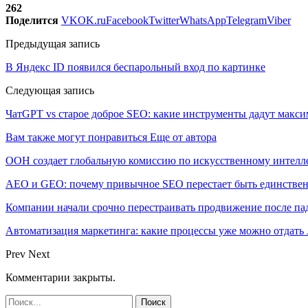
262
Поделится
VK
OK.ru
Facebook
Twitter
WhatsApp
Telegram
Viber
Предыдущая запись
В Яндекс ID появился беспарольный вход по картинке
Следующая запись
ЧатGPT vs старое доброе SEO: какие инструменты дадут макси
Вам также могут понравиться
Еще от автора
ООН создает глобальную комиссию по искусственному интелл
AEO и GEO: почему привычное SEO перестает быть единстве
Компании начали срочно перестраивать продвижение после п
Автоматизация маркетинга: какие процессы уже можно отдать A
Prev
Next
Комментарии закрыты.