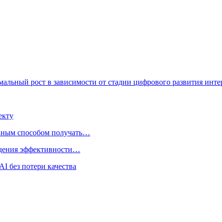
мальный рост в зависимости от стадии цифрового развития инте
екту
нным способом получать…
адения эффективности…
I без потери качества