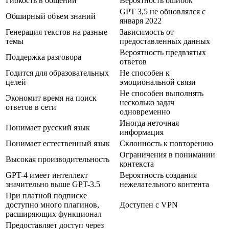
Гибкость в общении
Вероятность ошибок
GPT 3,5 не обновлялся с
Обширный объем знаний
января 2022
Генерация текстов на разные
Зависимость от
темы
предоставленных данных
Вероятность предвзятых
Поддержка разговора
ответов
Годится для образовательных
Не способен к
целей
эмоциональной связи
Не способен выполнять
Экономит время на поиск
несколько задач
ответов в сети
одновременно
Иногда неточная
Понимает русский язык
информация
Понимает естественный язык
Склонность к повторению
Ограничения в понимании
Высокая производительность
контекста
GPT-4 имеет интеллект
Вероятность создания
значительно выше GPT-3.5
нежелательного контента
При платной подписке
доступно много плагинов,
Доступен с VPN
расширяющих функционал
Предоставляет доступ через